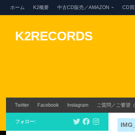
ホーム
K2概要
中古CD販売／AMAZON
CD
Skip to content
K2RECORDS
Twitter
Facebook
Instagram
ご質問／ご要望
フォロー:
IMG