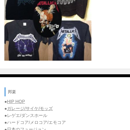
邦楽
●
HIP HOP
●
ガレージ/サイケ/モッズ
●レゲエ/ダンスホール
●ハードコア/メロコア/エモコア
●
日本のフュージョン