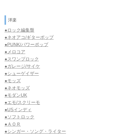
洋楽
●ロック編集盤
●ネオアコ/ギターポップ
●
PUNK/パワーポップ
●メロコア
●スワンプロック
●ガレージ/サイケ
●シューゲイザー
●モッズ
●ネオモッズ
●モダンUK
●エモ/スクリーモ
●USインディ
●ソフトロック
●ＡＯＲ
●シンガー・ソング・ライター