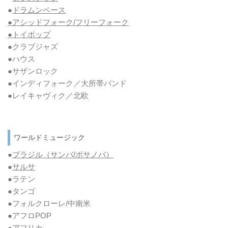
●
ドラムンベース
●アシッドフォーク/フリーフォーク
●トイポップ
●クラブジャズ
●ハウス
●サザンロック
●インディフォーク／大所帯バンド
●レイキャヴィク／北欧
ワールドミュージック
●
ブラジル（サンバ/ボサノバ）
●
サルサ
●ラテン
●タンゴ
●フォルクローレ/中南米
●アフロPOP
●アフリカ