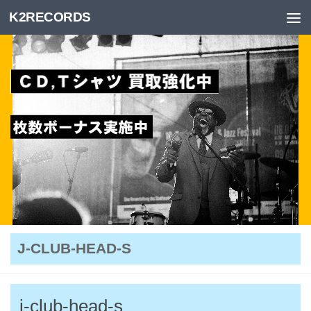
K2RECORDS
Skip to content
J-CLUB-HEAD-S
j-club-head-s