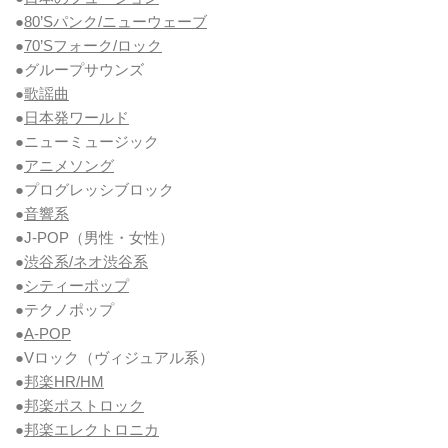
●
80’Sパンク/ニューウェーブ
●
70’Sフォーク/ロック
●グループサウンズ
●
歌謡曲
●
日本発ワールド
●ニューミュージック
●
アニメソング
●プログレッシブロック
●
音響系
●J-POP（男性・女性）
●
渋谷系/ネオ渋谷系
●
シティーポップ
●テクノポップ
●
A-POP
●Vロック
（ヴィジュアル系）
●
邦楽HR/HM
●
邦楽ポストロック
●
邦楽エレクトロニカ