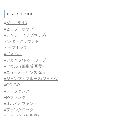
BLACK/HIPHOP
●
ソウル/R&B
●
ヒップ・ホップ
●
ジャジーヒップホップ/
アンダーグラウンド
ヒップホップ
●ゴスペル
●アカペラ/ドゥーワップ
●ソウル
（編集/企画盤）
●ニューオーリンズR&B
●ジャンプ・ブルース/ジャイヴ
●GO-GO
●レアファンク
●P-ファンク
●オハイオファンク
●ファンクロック
●ファンク
（編集盤）