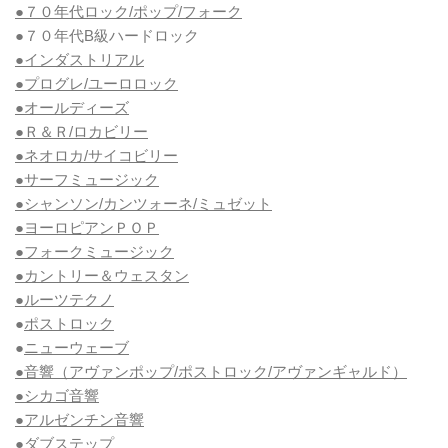
●７０年代ロック/ポップ/フォーク
●７０年代B級ハードロック
●インダストリアル
●プログレ/ユーロロック
●オールディーズ
●Ｒ＆Ｒ/ロカビリー
●ネオロカ/サイコビリー
●サーフミュージック
●シャンソン/カンツォーネ/ミュゼット
●ヨーロピアンＰＯＰ
●フォークミュージック
●カントリー＆ウェスタン
●ルーツテクノ
●
ポストロック
●
ニューウェーブ
●音響（アヴァンポップ/ポストロック/アヴァンギャルド）
●シカゴ音響
●アルゼンチン音響
●
ダブステップ