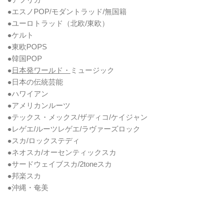
●エスノPOP/モダントラッド/無国籍
●ユーロトラッド（北欧/東欧）
●ケルト
●東欧POPS
●韓国POP
●
日本発ワールド・
ミュージック
●日本の伝統芸能
●ハワイアン
●アメリカンルーツ
●テックス・メックス/ザディコ/ケイジャン
●レゲエ/ルーツレゲエ/ラヴァーズロック
●スカ/ロックステディ
●ネオスカ/オーセンティックスカ
●サードウェイブスカ/2toneスカ
●邦楽スカ
●沖縄・奄美