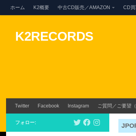
ホーム
K2概要
中古CD販売／AMAZON
CD
Skip to content
K2RECORDS
Twitter
Facebook
Instagram
ご質問／ご要望
フォロー:
JPO