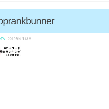
oprankbunner
OTA
·
2019年4月13日