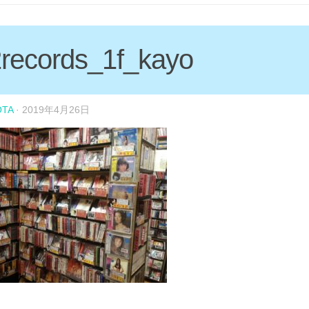
records_1f_kayo
OTA
·
2019年4月26日