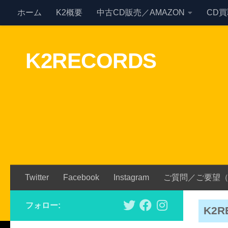
ホーム
K2概要
中古CD販売／AMAZON
CD
Skip to content
K2RECORDS
Twitter
Facebook
Instagram
ご質問／ご要望
フォロー:
K2R