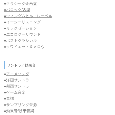
●クラシック企画盤
●バロック/古楽
●ウィンダムヒル・レーベル
●イージーリスニング
●リラクゼーション
●エコロジーサウンド
●ポストクラシカル
●クワイエット＆メロウ
サントラ／効果音
●
アニメソング
●洋画サントラ
●邦画サントラ
●ゲーム音楽
●童謡
●サンプリング音源
●効果音/効果音楽