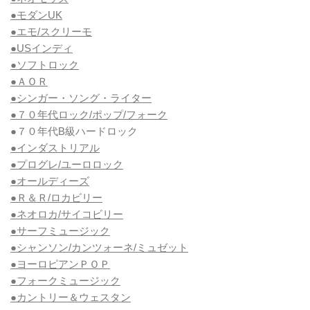
●モダンUK
●エモ/スクリーモ
●USインディ
●ソフトロック
●ＡＯＲ
●シンガー・ソング・ライター
●７０年代ロック/ポップ/フォーク
●７０年代B級ハードロック
●インダストリアル
●プログレ/ユーロロック
●オールディーズ
●Ｒ＆Ｒ/ロカビリー
●ネオロカ/サイコビリー
●サーフミュージック
●シャンソン/カンツォーネ/ミュゼット
●ヨーロピアンＰＯＰ
●フォークミュージック
●カントリー＆ウェスタン