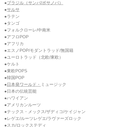
●
ブラジル（サンバ/ボサノバ）
●
サルサ
●ラテン
●タンゴ
●フォルクローレ/中南米
●アフロPOP
●アフリカ
●エスノPOP/モダントラッド/無国籍
●ユーロトラッド（北欧/東欧）
●ケルト
●東欧POPS
●韓国POP
●
日本発ワールド・
ミュージック
●日本の伝統芸能
●ハワイアン
●アメリカンルーツ
●テックス・メックス/ザディコ/ケイジャン
●レゲエ/ルーツレゲエ/ラヴァーズロック
●スカ/ロックステディ