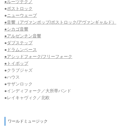
●ルーツテクノ
●
ポストロック
●
ニューウェーブ
●音響（アヴァンポップ/ポストロック/アヴァンギャルド）
●シカゴ音響
●アルゼンチン音響
●
ダブステップ
●
ドラムンベース
●アシッドフォーク/フリーフォーク
●トイポップ
●クラブジャズ
●ハウス
●サザンロック
●インディフォーク／大所帯バンド
●レイキャヴィク／北欧
ワールドミュージック