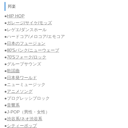
邦楽
●
HIP HOP
●
ガレージ/サイケ/モッズ
●レゲエ/ダンスホール
●ハードコア/メロコア/エモコア
●
日本のフュージョン
●
80’Sパンク/ニューウェーブ
●
70’Sフォーク/ロック
●グループサウンズ
●
歌謡曲
●
日本発ワールド
●ニューミュージック
●
アニメソング
●プログレッシブロック
●
音響系
●J-POP（男性・女性）
●
渋谷系/ネオ渋谷系
●
シティーポップ