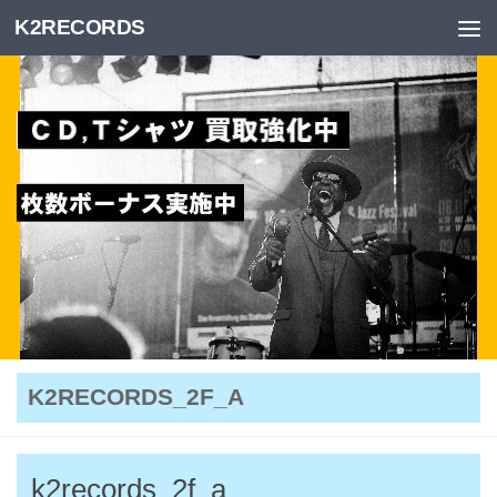
K2RECORDS
Skip to content
K2RECORDS_2F_A
k2records_2f_a