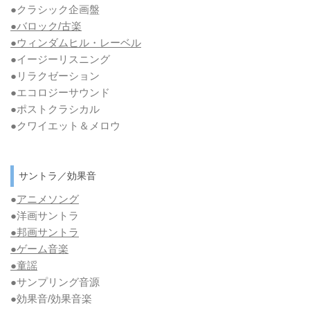
●クラシック企画盤
●バロック/古楽
●ウィンダムヒル・レーベル
●イージーリスニング
●リラクゼーション
●エコロジーサウンド
●ポストクラシカル
●クワイエット＆メロウ
サントラ／効果音
●
アニメソング
●洋画サントラ
●邦画サントラ
●ゲーム音楽
●童謡
●サンプリング音源
●効果音/効果音楽