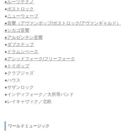
●ルーツテクノ
●
ポストロック
●
ニューウェーブ
●音響（アヴァンポップ/ポストロック/アヴァンギャルド）
●シカゴ音響
●アルゼンチン音響
●
ダブステップ
●
ドラムンベース
●アシッドフォーク/フリーフォーク
●トイポップ
●クラブジャズ
●ハウス
●サザンロック
●インディフォーク／大所帯バンド
●レイキャヴィク／北欧
ワールドミュージック