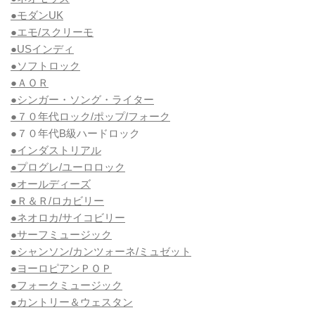
●モダンUK
●エモ/スクリーモ
●USインディ
●ソフトロック
●ＡＯＲ
●シンガー・ソング・ライター
●７０年代ロック/ポップ/フォーク
●７０年代B級ハードロック
●インダストリアル
●プログレ/ユーロロック
●オールディーズ
●Ｒ＆Ｒ/ロカビリー
●ネオロカ/サイコビリー
●サーフミュージック
●シャンソン/カンツォーネ/ミュゼット
●ヨーロピアンＰＯＰ
●フォークミュージック
●カントリー＆ウェスタン