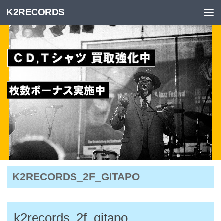
K2RECORDS
Skip to content
K2RECORDS_2F_GITAPO
k2records_2f_gitapo