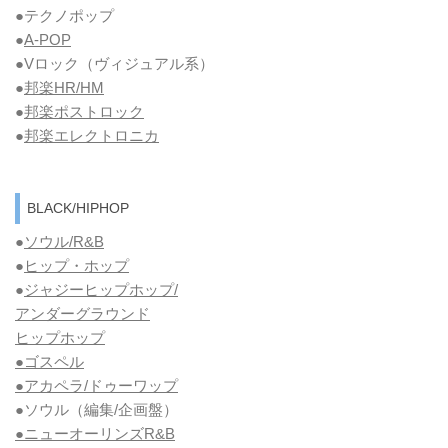
●テクノポップ
●
A-POP
●Vロック
（ヴィジュアル系）
●
邦楽HR/HM
●
邦楽ポストロック
●
邦楽エレクトロニカ
BLACK/HIPHOP
●
ソウル/R&B
●
ヒップ・ホップ
●
ジャジーヒップホップ/
アンダーグラウンド
ヒップホップ
●ゴスペル
●アカペラ/ドゥーワップ
●ソウル
（編集/企画盤）
●ニューオーリンズR&B