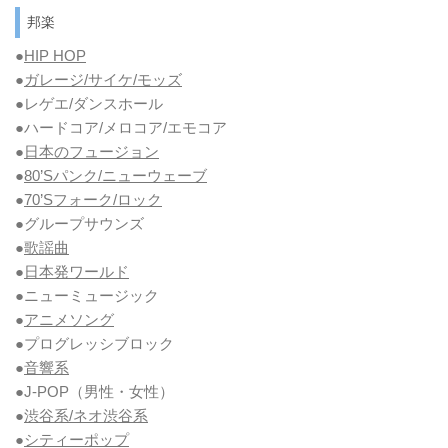
邦楽
●
HIP HOP
●
ガレージ/サイケ/モッズ
●レゲエ/ダンスホール
●ハードコア/メロコア/エモコア
●
日本のフュージョン
●
80’Sパンク/ニューウェーブ
●
70’Sフォーク/ロック
●グループサウンズ
●
歌謡曲
●
日本発ワールド
●ニューミュージック
●
アニメソング
●プログレッシブロック
●
音響系
●J-POP（男性・女性）
●
渋谷系/ネオ渋谷系
●
シティーポップ