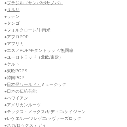
●
ブラジル（サンバ/ボサノバ）
●
サルサ
●ラテン
●タンゴ
●フォルクローレ/中南米
●アフロPOP
●アフリカ
●エスノPOP/モダントラッド/無国籍
●ユーロトラッド（北欧/東欧）
●ケルト
●東欧POPS
●韓国POP
●
日本発ワールド・
ミュージック
●日本の伝統芸能
●ハワイアン
●アメリカンルーツ
●テックス・メックス/ザディコ/ケイジャン
●レゲエ/ルーツレゲエ/ラヴァーズロック
●スカ/ロックステディ