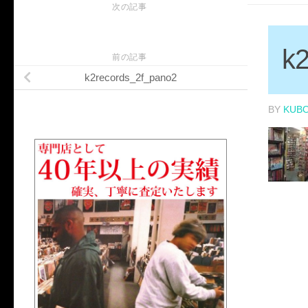
次の記事
k
前の記事
k2records_2f_pano2
BY
KUB