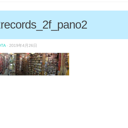
2records_2f_pano2
OTA
·
2019年4月26日