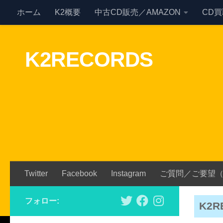
ホーム
K2概要
中古CD販売／AMAZON
CD
Skip to content
K2RECORDS
Twitter
Facebook
Instagram
ご質問／ご要望
フォロー:
K2R