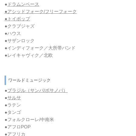
●
ドラムンベース
●アシッドフォーク/フリーフォーク
●トイポップ
●クラブジャズ
●ハウス
●サザンロック
●インディフォーク／大所帯バンド
●レイキャヴィク／北欧
ワールドミュージック
●
ブラジル（サンバ/ボサノバ）
●
サルサ
●ラテン
●タンゴ
●フォルクローレ/中南米
●アフロPOP
●アフリカ