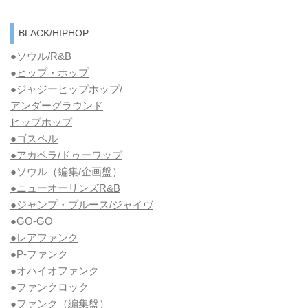
BLACK/HIPHOP
●
ソウル/R&B
●
ヒップ・ホップ
●
ジャジーヒップホップ/
アンダーグラウンド
ヒップホップ
●ゴスペル
●アカペラ/ドゥーワップ
●ソウル
（編集/企画盤）
●ニューオーリンズR&B
●ジャンプ・ブルース/ジャイヴ
●GO-GO
●レアファンク
●P-ファンク
●オハイオファンク
●ファンクロック
●ファンク
（編集盤）