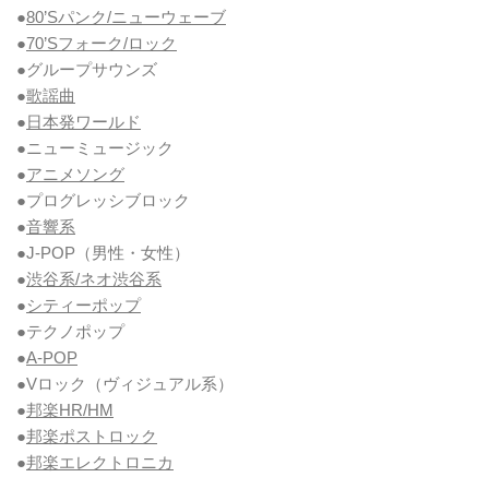
●
80’Sパンク/ニューウェーブ
●
70’Sフォーク/ロック
●グループサウンズ
●
歌謡曲
●
日本発ワールド
●ニューミュージック
●
アニメソング
●プログレッシブロック
●
音響系
●J-POP（男性・女性）
●
渋谷系/ネオ渋谷系
●
シティーポップ
●テクノポップ
●
A-POP
●Vロック
（ヴィジュアル系）
●
邦楽HR/HM
●
邦楽ポストロック
●
邦楽エレクトロニカ