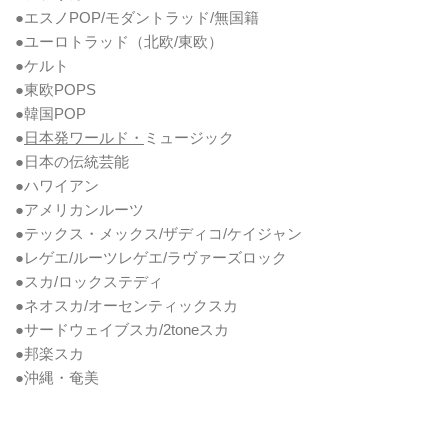
●エスノPOP/モダントラッド/無国籍
●ユーロトラッド（北欧/東欧）
●ケルト
●東欧POPS
●韓国POP
●
日本発ワールド・
ミュージック
●日本の伝統芸能
●ハワイアン
●アメリカンルーツ
●テックス・メックス/ザディコ/ケイジャン
●レゲエ/ルーツレゲエ/ラヴァーズロック
●スカ/ロックステディ
●ネオスカ/オーセンティックスカ
●サードウェイブスカ/2toneスカ
●邦楽スカ
●沖縄・奄美