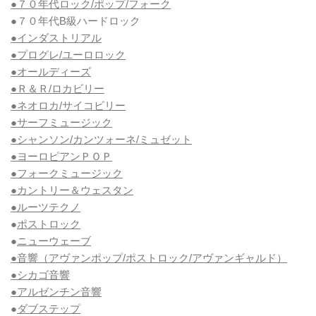
●７０年代ロック/ポップ/フォーク
●７０年代B級ハードロック
●インダストリアル
●プログレ/ユーロロック
●オールディーズ
●Ｒ＆Ｒ/ロカビリー
●ネオロカ/サイコビリー
●サーフミュージック
●シャンソン/カンツォーネ/ミュゼット
●ヨーロピアンＰＯＰ
●フォークミュージック
●カントリー＆ウェスタン
●ルーツテクノ
●
ポストロック
●
ニューウェーブ
●音響（アヴァンポップ/ポストロック/アヴァンギャルド）
●シカゴ音響
●アルゼンチン音響
●
ダブステップ