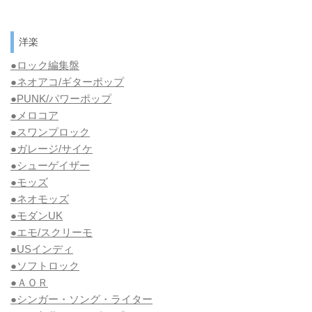
洋楽
●ロック編集盤
●ネオアコ/ギターポップ
●
PUNK/パワーポップ
●メロコア
●スワンプロック
●ガレージ/サイケ
●シューゲイザー
●モッズ
●ネオモッズ
●モダンUK
●エモ/スクリーモ
●USインディ
●ソフトロック
●ＡＯＲ
●シンガー・ソング・ライター