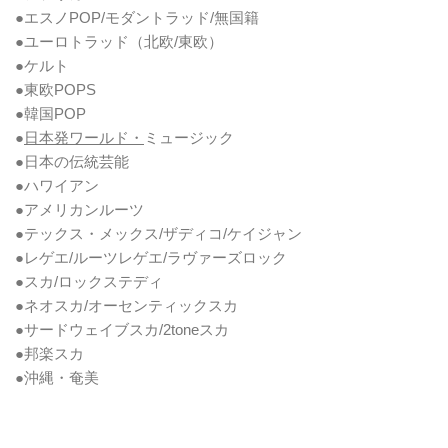
●エスノPOP/モダントラッド/無国籍
●ユーロトラッド（北欧/東欧）
●ケルト
●東欧POPS
●韓国POP
●
日本発ワールド・
ミュージック
●日本の伝統芸能
●ハワイアン
●アメリカンルーツ
●テックス・メックス/ザディコ/ケイジャン
●レゲエ/ルーツレゲエ/ラヴァーズロック
●スカ/ロックステディ
●ネオスカ/オーセンティックスカ
●サードウェイブスカ/2toneスカ
●邦楽スカ
●沖縄・奄美