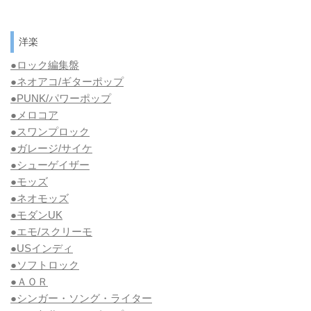
洋楽
●ロック編集盤
●ネオアコ/ギターポップ
●
PUNK/パワーポップ
●メロコア
●スワンプロック
●ガレージ/サイケ
●シューゲイザー
●モッズ
●ネオモッズ
●モダンUK
●エモ/スクリーモ
●USインディ
●ソフトロック
●ＡＯＲ
●シンガー・ソング・ライター