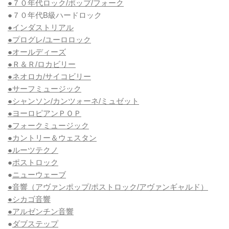
●７０年代ロック/ポップ/フォーク
●７０年代B級ハードロック
●インダストリアル
●プログレ/ユーロロック
●オールディーズ
●Ｒ＆Ｒ/ロカビリー
●ネオロカ/サイコビリー
●サーフミュージック
●シャンソン/カンツォーネ/ミュゼット
●ヨーロピアンＰＯＰ
●フォークミュージック
●カントリー＆ウェスタン
●ルーツテクノ
●
ポストロック
●
ニューウェーブ
●音響（アヴァンポップ/ポストロック/アヴァンギャルド）
●シカゴ音響
●アルゼンチン音響
●
ダブステップ