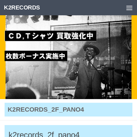
K2RECORDS
Skip to content
K2RECORDS_2F_PANO4
k2records_2f_pano4