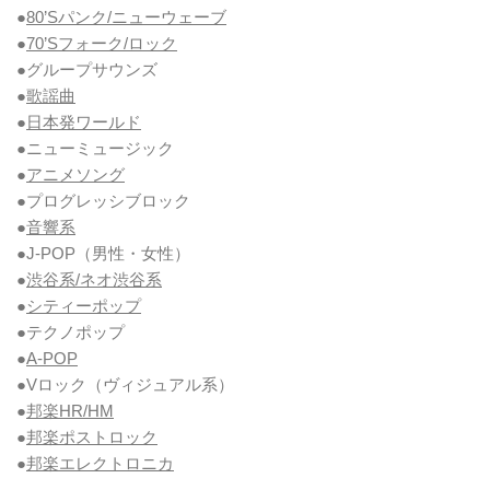
●
80’Sパンク/ニューウェーブ
●
70’Sフォーク/ロック
●グループサウンズ
●
歌謡曲
●
日本発ワールド
●ニューミュージック
●
アニメソング
●プログレッシブロック
●
音響系
●J-POP（男性・女性）
●
渋谷系/ネオ渋谷系
●
シティーポップ
●テクノポップ
●
A-POP
●Vロック
（ヴィジュアル系）
●
邦楽HR/HM
●
邦楽ポストロック
●
邦楽エレクトロニカ