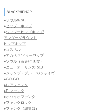
BLACK/HIPHOP
●
ソウル/R&B
●
ヒップ・ホップ
●
ジャジーヒップホップ/
アンダーグラウンド
ヒップホップ
●ゴスペル
●アカペラ/ドゥーワップ
●ソウル
（編集/企画盤）
●ニューオーリンズR&B
●ジャンプ・ブルース/ジャイヴ
●GO-GO
●レアファンク
●P-ファンク
●オハイオファンク
●ファンクロック
●ファンク
（編集盤）