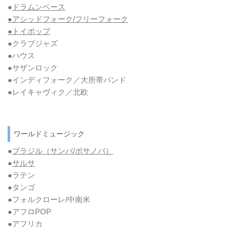
●
ドラムンベース
●アシッドフォーク/フリーフォーク
●トイポップ
●クラブジャズ
●ハウス
●サザンロック
●インディフォーク／大所帯バンド
●レイキャヴィク／北欧
ワールドミュージック
●
ブラジル（サンバ/ボサノバ）
●
サルサ
●ラテン
●タンゴ
●フォルクローレ/中南米
●アフロPOP
●アフリカ