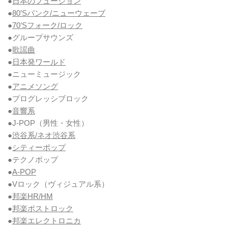
●
日本のフュージョン
●
80’Sパンク/ニューウェーブ
●
70’Sフォーク/ロック
●グループサウンズ
●
歌謡曲
●
日本発ワールド
●ニューミュージック
●
アニメソング
●プログレッシブロック
●
音響系
●J-POP（男性・女性）
●
渋谷系/ネオ渋谷系
●
シティーポップ
●テクノポップ
●
A-POP
●Vロック
（ヴィジュアル系）
●
邦楽HR/HM
●
邦楽ポストロック
●
邦楽エレクトロニカ