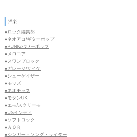
洋楽
●ロック編集盤
●ネオアコ/ギターポップ
●
PUNK/パワーポップ
●メロコア
●スワンプロック
●ガレージ/サイケ
●シューゲイザー
●モッズ
●ネオモッズ
●モダンUK
●エモ/スクリーモ
●USインディ
●ソフトロック
●ＡＯＲ
●シンガー・ソング・ライター