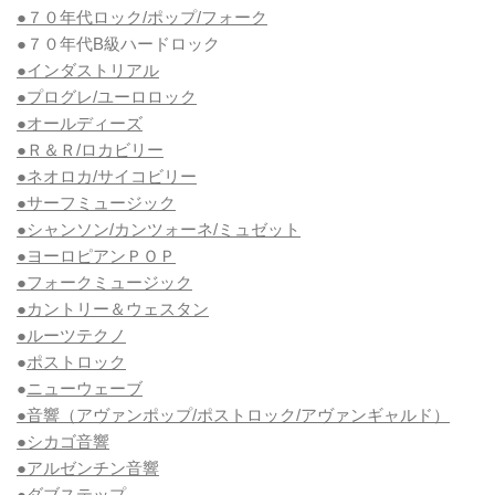
●７０年代ロック/ポップ/フォーク
●７０年代B級ハードロック
●インダストリアル
●プログレ/ユーロロック
●オールディーズ
●Ｒ＆Ｒ/ロカビリー
●ネオロカ/サイコビリー
●サーフミュージック
●シャンソン/カンツォーネ/ミュゼット
●ヨーロピアンＰＯＰ
●フォークミュージック
●カントリー＆ウェスタン
●ルーツテクノ
●
ポストロック
●
ニューウェーブ
●音響（アヴァンポップ/ポストロック/アヴァンギャルド）
●シカゴ音響
●アルゼンチン音響
●
ダブステップ