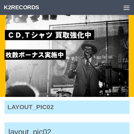
K2RECORDS
Skip to content
LAYOUT_PIC02
layout_pic02