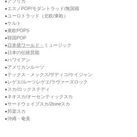
●アフリカ
●エスノPOP/モダントラッド/無国籍
●ユーロトラッド（北欧/東欧）
●ケルト
●東欧POPS
●韓国POP
●
日本発ワールド・
ミュージック
●日本の伝統芸能
●ハワイアン
●アメリカンルーツ
●テックス・メックス/ザディコ/ケイジャン
●レゲエ/ルーツレゲエ/ラヴァーズロック
●スカ/ロックステディ
●ネオスカ/オーセンティックスカ
●サードウェイブスカ/2toneスカ
●邦楽スカ
●沖縄・奄美