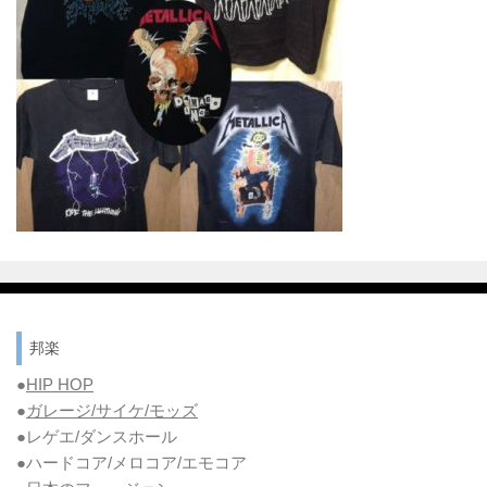
邦楽
●
HIP HOP
●
ガレージ/サイケ/モッズ
●レゲエ/ダンスホール
●ハードコア/メロコア/エモコア