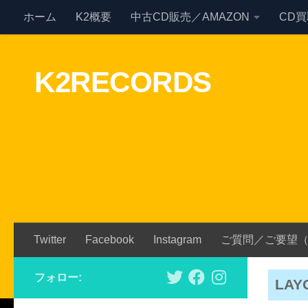
ホーム
K2概要
中古CD販売／AMAZON
CD
Skip to content
K2RECORDS
Twitter
Facebook
Instagram
ご質問／ご要望
フォロー:
LAY