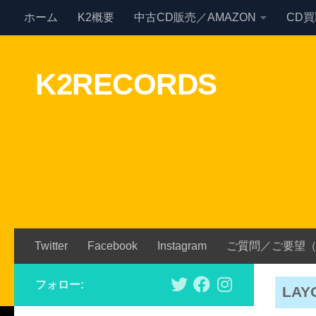
ホーム
K2概要
中古CD販売／AMAZON
CD
Skip to content
K2RECORDS
Twitter
Facebook
Instagram
ご質問／ご要望
フォロー:
LAY