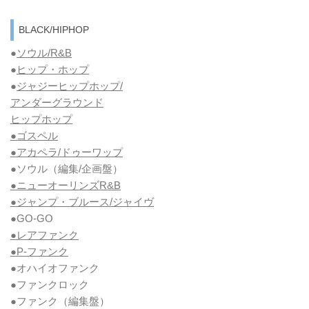
BLACK/HIPHOP
●
ソウル/R&B
●
ヒップ・ホップ
●
ジャジーヒップホップ/
アンダーグラウンド
ヒップホップ
●ゴスペル
●アカペラ/ドゥーワップ
●ソウル
（編集/企画盤）
●ニューオーリンズR&B
●ジャンプ・ブルース/ジャイヴ
●GO-GO
●レアファンク
●P-ファンク
●オハイオファンク
●ファンクロック
●ファンク
（編集盤）