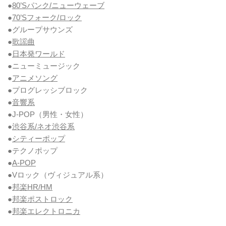
●
80’Sパンク/ニューウェーブ
●
70’Sフォーク/ロック
●グループサウンズ
●
歌謡曲
●
日本発ワールド
●ニューミュージック
●
アニメソング
●プログレッシブロック
●
音響系
●J-POP（男性・女性）
●
渋谷系/ネオ渋谷系
●
シティーポップ
●テクノポップ
●
A-POP
●Vロック
（ヴィジュアル系）
●
邦楽HR/HM
●
邦楽ポストロック
●
邦楽エレクトロニカ