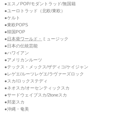
●エスノPOP/モダントラッド/無国籍
●ユーロトラッド（北欧/東欧）
●ケルト
●東欧POPS
●韓国POP
●
日本発ワールド・
ミュージック
●日本の伝統芸能
●ハワイアン
●アメリカンルーツ
●テックス・メックス/ザディコ/ケイジャン
●レゲエ/ルーツレゲエ/ラヴァーズロック
●スカ/ロックステディ
●ネオスカ/オーセンティックスカ
●サードウェイブスカ/2toneスカ
●邦楽スカ
●沖縄・奄美