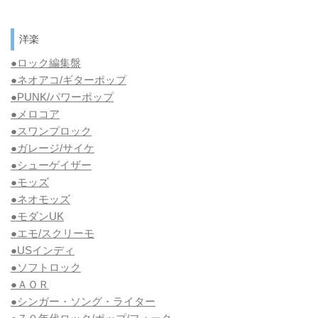
洋楽
●ロック編集盤
●ネオアコ/ギターポップ
●
PUNK/パワーポップ
●メロコア
●スワンプロック
●ガレージ/サイケ
●シューゲイザー
●モッズ
●ネオモッズ
●モダンUK
●エモ/スクリーモ
●USインディ
●ソフトロック
●ＡＯＲ
●シンガー・ソング・ライター