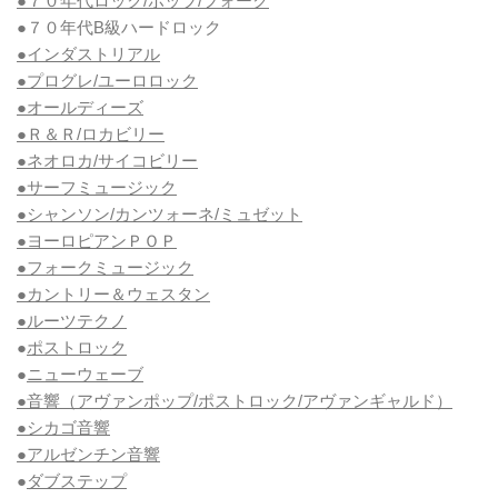
●７０年代ロック/ポップ/フォーク
●７０年代B級ハードロック
●インダストリアル
●プログレ/ユーロロック
●オールディーズ
●Ｒ＆Ｒ/ロカビリー
●ネオロカ/サイコビリー
●サーフミュージック
●シャンソン/カンツォーネ/ミュゼット
●ヨーロピアンＰＯＰ
●フォークミュージック
●カントリー＆ウェスタン
●ルーツテクノ
●
ポストロック
●
ニューウェーブ
●音響（アヴァンポップ/ポストロック/アヴァンギャルド）
●シカゴ音響
●アルゼンチン音響
●
ダブステップ