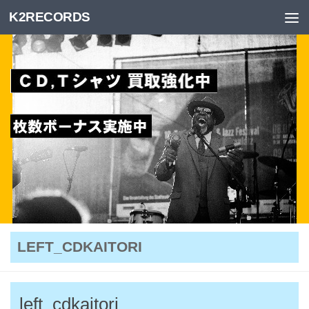
K2RECORDS
Skip to content
LEFT_CDKAITORI
left_cdkaitori