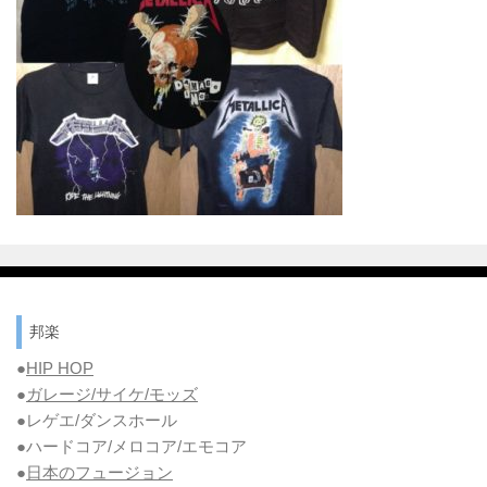
邦楽
●
HIP HOP
●
ガレージ/サイケ/モッズ
●レゲエ/ダンスホール
●ハードコア/メロコア/エモコア
●
日本のフュージョン