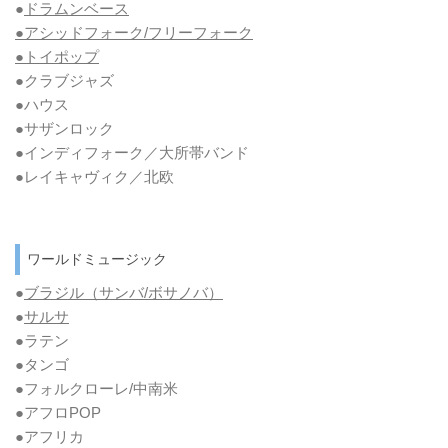
●
ドラムンベース
●アシッドフォーク/フリーフォーク
●トイポップ
●クラブジャズ
●ハウス
●サザンロック
●インディフォーク／大所帯バンド
●レイキャヴィク／北欧
ワールドミュージック
●
ブラジル（サンバ/ボサノバ）
●
サルサ
●ラテン
●タンゴ
●フォルクローレ/中南米
●アフロPOP
●アフリカ