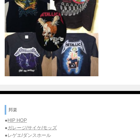
邦楽
●
HIP HOP
●
ガレージ/サイケ/モッズ
●レゲエ/ダンスホール