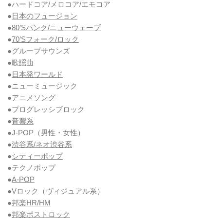
●ハードコア/メロコア/エモコア
●
日本のフュージョン
●
80’Sパンク/ニューウェーブ
●
70’Sフォーク/ロック
●グループサウンズ
●
歌謡曲
●
日本発ワールド
●ニューミュージック
●
アニメソング
●プログレッシブロック
●
音響系
●J-POP（男性・女性）
●
渋谷系/ネオ渋谷系
●
シティーポップ
●テクノポップ
●
A-POP
●Vロック
（ヴィジュアル系）
●
邦楽HR/HM
●
邦楽ポストロック