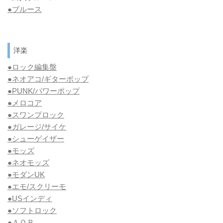
●
ブルース
洋楽
●ロック編集盤
●ネオアコ/ギターポップ
●
PUNK/パワーポップ
●メロコア
●スワンプロック
●ガレージ/サイケ
●シューゲイザー
●モッズ
●ネオモッズ
●モダンUK
●エモ/スクリーモ
●USインディ
●ソフトロック
●ＡＯＲ