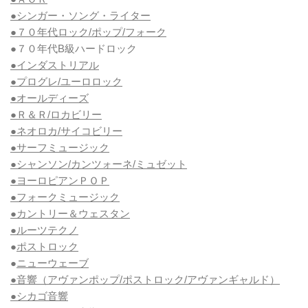
●シンガー・ソング・ライター
●７０年代ロック/ポップ/フォーク
●７０年代B級ハードロック
●インダストリアル
●プログレ/ユーロロック
●オールディーズ
●Ｒ＆Ｒ/ロカビリー
●ネオロカ/サイコビリー
●サーフミュージック
●シャンソン/カンツォーネ/ミュゼット
●ヨーロピアンＰＯＰ
●フォークミュージック
●カントリー＆ウェスタン
●ルーツテクノ
●
ポストロック
●
ニューウェーブ
●音響（アヴァンポップ/ポストロック/アヴァンギャルド）
●シカゴ音響