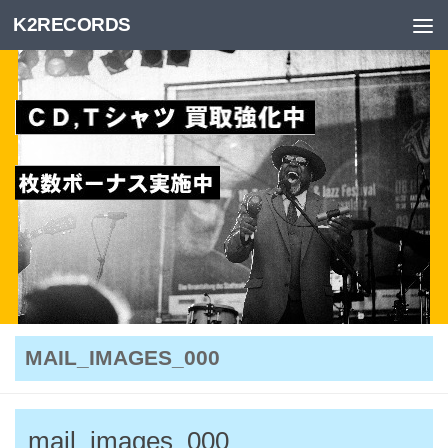
K2RECORDS
Skip to content
MAIL_IMAGES_000
mail_images_000