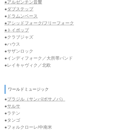
●アルゼンチン音響
●
ダブステップ
●
ドラムンベース
●アシッドフォーク/フリーフォーク
●トイポップ
●クラブジャズ
●ハウス
●サザンロック
●インディフォーク／大所帯バンド
●レイキャヴィク／北欧
ワールドミュージック
●
ブラジル（サンバ/ボサノバ）
●
サルサ
●ラテン
●タンゴ
●フォルクローレ/中南米