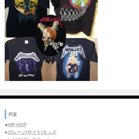
邦楽
●
HIP HOP
●
ガレージ/サイケ/モッズ