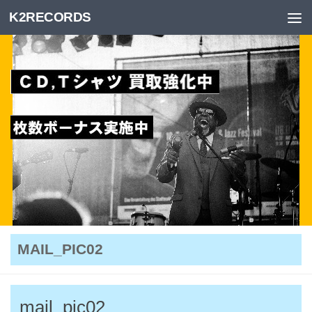
K2RECORDS
Skip to content
MAIL_PIC02
mail_pic02