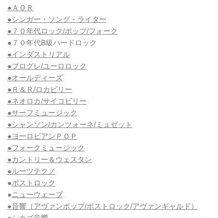
●ＡＯＲ
●シンガー・ソング・ライター
●７０年代ロック/ポップ/フォーク
●７０年代B級ハードロック
●インダストリアル
●プログレ/ユーロロック
●オールディーズ
●Ｒ＆Ｒ/ロカビリー
●ネオロカ/サイコビリー
●サーフミュージック
●シャンソン/カンツォーネ/ミュゼット
●ヨーロピアンＰＯＰ
●フォークミュージック
●カントリー＆ウェスタン
●ルーツテクノ
●
ポストロック
●
ニューウェーブ
●音響（アヴァンポップ/ポストロック/アヴァンギャルド）
●シカゴ音響