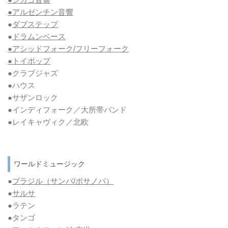
●アルゼンチン音響
●
ダブステップ
●
ドラムンベース
●アシッドフォーク/フリーフォーク
●トイポップ
●クラブジャズ
●ハウス
●サザンロック
●インディフォーク／大所帯バンド
●レイキャヴィク／北欧
ワールドミュージック
●
ブラジル（サンバ/ボサノバ）
●
サルサ
●ラテン
●タンゴ