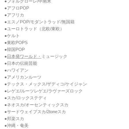
●フォルクローレ/中南米
●アフロPOP
●アフリカ
●エスノPOP/モダントラッド/無国籍
●ユーロトラッド（北欧/東欧）
●ケルト
●東欧POPS
●韓国POP
●
日本発ワールド・
ミュージック
●日本の伝統芸能
●ハワイアン
●アメリカンルーツ
●テックス・メックス/ザディコ/ケイジャン
●レゲエ/ルーツレゲエ/ラヴァーズロック
●スカ/ロックステディ
●ネオスカ/オーセンティックスカ
●サードウェイブスカ/2toneスカ
●邦楽スカ
●沖縄・奄美