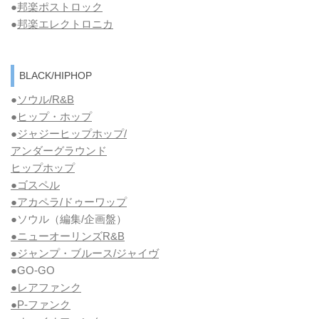
●
邦楽ポストロック
●
邦楽エレクトロニカ
BLACK/HIPHOP
●
ソウル/R&B
●
ヒップ・ホップ
●
ジャジーヒップホップ/
アンダーグラウンド
ヒップホップ
●ゴスペル
●アカペラ/ドゥーワップ
●ソウル
（編集/企画盤）
●ニューオーリンズR&B
●ジャンプ・ブルース/ジャイヴ
●GO-GO
●レアファンク
●P-ファンク