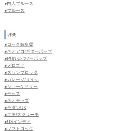
●白人ブルース
●
ブルース
洋楽
●ロック編集盤
●ネオアコ/ギターポップ
●
PUNK/パワーポップ
●メロコア
●スワンプロック
●ガレージ/サイケ
●シューゲイザー
●モッズ
●ネオモッズ
●モダンUK
●エモ/スクリーモ
●USインディ
●ソフトロック