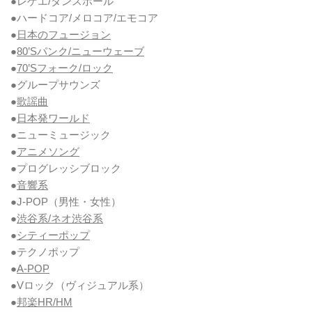
●レゲエ/ダンスホール
●ハードコア/メロコア/エモコア
●
日本のフュージョン
●
80’Sパンク/ニューウェーブ
●
70’Sフォーク/ロック
●グループサウンズ
●
歌謡曲
●
日本発ワールド
●ニューミュージック
●
アニメソング
●プログレッシブロック
●
音響系
●J-POP（男性・女性）
●
渋谷系/ネオ渋谷系
●
シティーポップ
●テクノポップ
●
A-POP
●Vロック
（ヴィジュアル系）
●
邦楽HR/HM