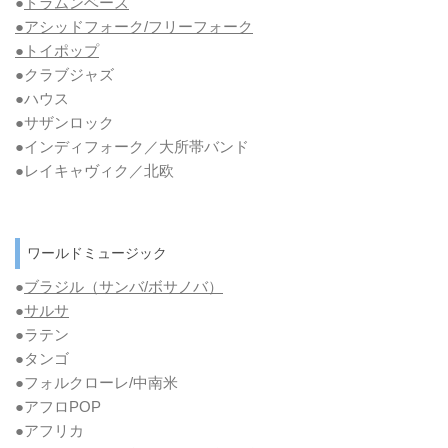
●
ドラムンベース
●アシッドフォーク/フリーフォーク
●トイポップ
●クラブジャズ
●ハウス
●サザンロック
●インディフォーク／大所帯バンド
●レイキャヴィク／北欧
ワールドミュージック
●
ブラジル（サンバ/ボサノバ）
●
サルサ
●ラテン
●タンゴ
●フォルクローレ/中南米
●アフロPOP
●アフリカ