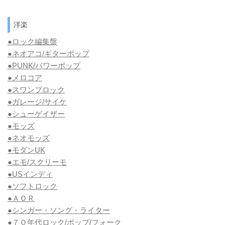
洋楽
●ロック編集盤
●ネオアコ/ギターポップ
●
PUNK/パワーポップ
●メロコア
●スワンプロック
●ガレージ/サイケ
●シューゲイザー
●モッズ
●ネオモッズ
●モダンUK
●エモ/スクリーモ
●USインディ
●ソフトロック
●ＡＯＲ
●シンガー・ソング・ライター
●７０年代ロック/ポップ/フォーク