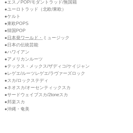
●エスノPOP/モダントラッド/無国籍
●ユーロトラッド（北欧/東欧）
●ケルト
●東欧POPS
●韓国POP
●
日本発ワールド・
ミュージック
●日本の伝統芸能
●ハワイアン
●アメリカンルーツ
●テックス・メックス/ザディコ/ケイジャン
●レゲエ/ルーツレゲエ/ラヴァーズロック
●スカ/ロックステディ
●ネオスカ/オーセンティックスカ
●サードウェイブスカ/2toneスカ
●邦楽スカ
●沖縄・奄美