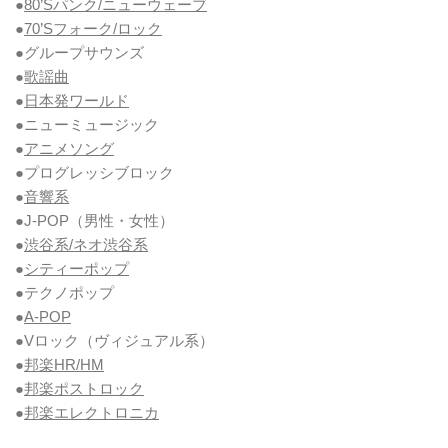
●
80’Sパンク/ニューウェーブ
●
70’Sフォーク/ロック
●グループサウンズ
●
歌謡曲
●
日本発ワールド
●ニューミュージック
●
アニメソング
●プログレッシブロック
●
音響系
●J-POP（男性・女性）
●
渋谷系/ネオ渋谷系
●
シティーポップ
●テクノポップ
●
A-POP
●Vロック
（ヴィジュアル系）
●
邦楽HR/HM
●
邦楽ポストロック
●
邦楽エレクトロニカ