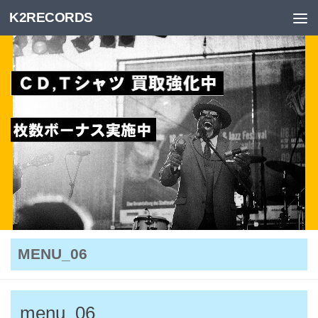
K2RECORDS
Skip to content
MENU_06
menu_06