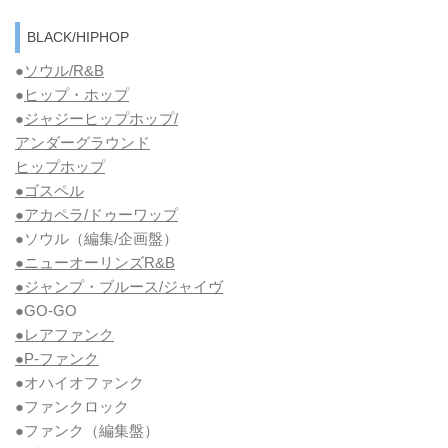
BLACK/HIPHOP
●
ソウル/R&B
●
ヒップ・ホップ
●
ジャジーヒップホップ/
アンダーグラウンド
ヒップホップ
●ゴスペル
●アカペラ/ドゥーワップ
●ソウル
（編集/企画盤）
●ニューオーリンズR&B
●ジャンプ・ブルース/ジャイヴ
●GO-GO
●レアファンク
●P-ファンク
●オハイオファンク
●ファンクロック
●ファンク
（編集盤）