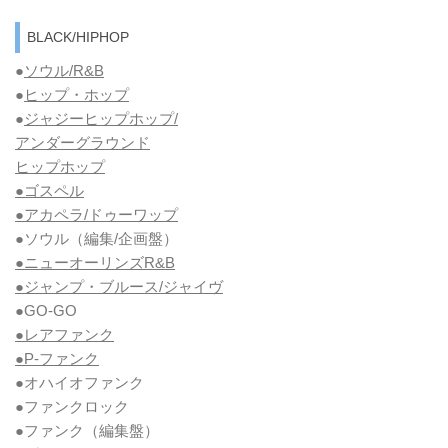
BLACK/HIPHOP
●
ソウル/R&B
●
ヒップ・ホップ
●
ジャジーヒップホップ/
アンダーグラウンド
ヒップホップ
●ゴスペル
●アカペラ/ドゥーワップ
●ソウル
（編集/企画盤）
●ニューオーリンズR&B
●ジャンプ・ブルース/ジャイヴ
●GO-GO
●レアファンク
●P-ファンク
●オハイオファンク
●ファンクロック
●ファンク
（編集盤）