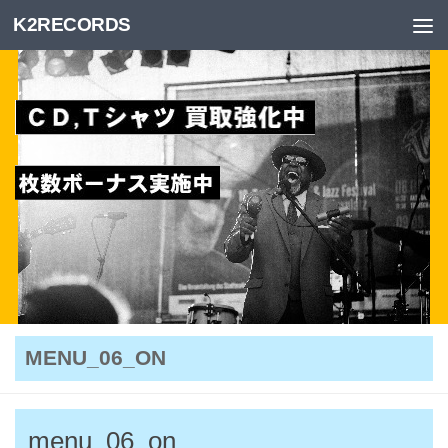
K2RECORDS
Skip to content
MENU_06_ON
menu_06_on