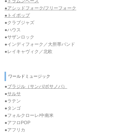
●
ドラムンベース
●アシッドフォーク/フリーフォーク
●トイポップ
●クラブジャズ
●ハウス
●サザンロック
●インディフォーク／大所帯バンド
●レイキャヴィク／北欧
ワールドミュージック
●
ブラジル（サンバ/ボサノバ）
●
サルサ
●ラテン
●タンゴ
●フォルクローレ/中南米
●アフロPOP
●アフリカ