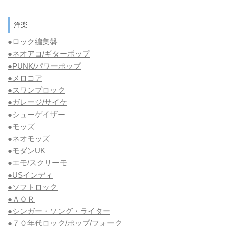
洋楽
●ロック編集盤
●ネオアコ/ギターポップ
●
PUNK/パワーポップ
●メロコア
●スワンプロック
●ガレージ/サイケ
●シューゲイザー
●モッズ
●ネオモッズ
●モダンUK
●エモ/スクリーモ
●USインディ
●ソフトロック
●ＡＯＲ
●シンガー・ソング・ライター
●７０年代ロック/ポップ/フォーク