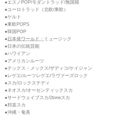
●エスノPOP/モダントラッド/無国籍
●ユーロトラッド（北欧/東欧）
●ケルト
●東欧POPS
●韓国POP
●
日本発ワールド・
ミュージック
●日本の伝統芸能
●ハワイアン
●アメリカンルーツ
●テックス・メックス/ザディコ/ケイジャン
●レゲエ/ルーツレゲエ/ラヴァーズロック
●スカ/ロックステディ
●ネオスカ/オーセンティックスカ
●サードウェイブスカ/2toneスカ
●邦楽スカ
●沖縄・奄美