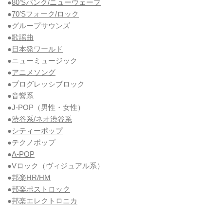
●
80’Sパンク/ニューウェーブ
●
70’Sフォーク/ロック
●グループサウンズ
●
歌謡曲
●
日本発ワールド
●ニューミュージック
●
アニメソング
●プログレッシブロック
●
音響系
●J-POP（男性・女性）
●
渋谷系/ネオ渋谷系
●
シティーポップ
●テクノポップ
●
A-POP
●Vロック
（ヴィジュアル系）
●
邦楽HR/HM
●
邦楽ポストロック
●
邦楽エレクトロニカ