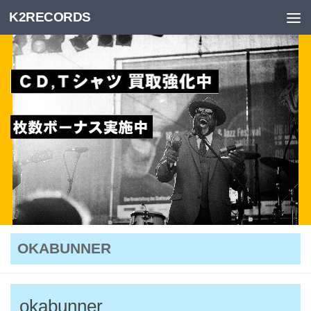
K2RECORDS
Skip to content
OKABUNNER
okabunner