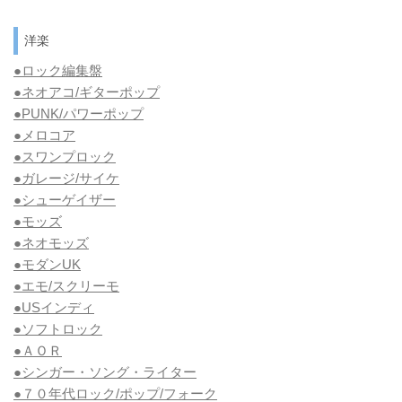
洋楽
●ロック編集盤
●ネオアコ/ギターポップ
●
PUNK/パワーポップ
●メロコア
●スワンプロック
●ガレージ/サイケ
●シューゲイザー
●モッズ
●ネオモッズ
●モダンUK
●エモ/スクリーモ
●USインディ
●ソフトロック
●ＡＯＲ
●シンガー・ソング・ライター
●７０年代ロック/ポップ/フォーク