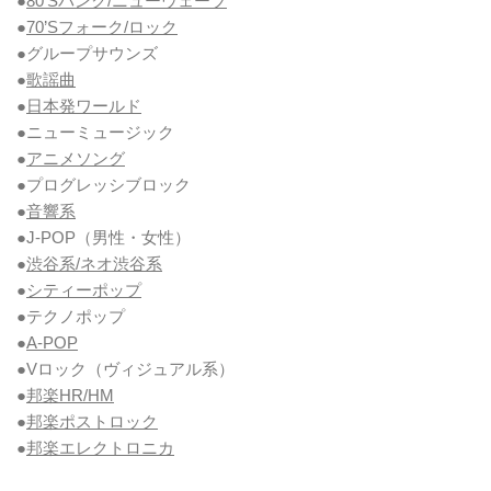
●
80’Sパンク/ニューウェーブ
●
70’Sフォーク/ロック
●グループサウンズ
●
歌謡曲
●
日本発ワールド
●ニューミュージック
●
アニメソング
●プログレッシブロック
●
音響系
●J-POP（男性・女性）
●
渋谷系/ネオ渋谷系
●
シティーポップ
●テクノポップ
●
A-POP
●Vロック
（ヴィジュアル系）
●
邦楽HR/HM
●
邦楽ポストロック
●
邦楽エレクトロニカ