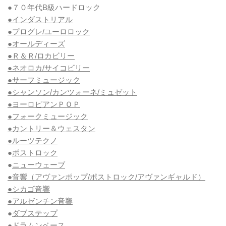
●７０年代B級ハードロック
●インダストリアル
●プログレ/ユーロロック
●オールディーズ
●Ｒ＆Ｒ/ロカビリー
●ネオロカ/サイコビリー
●サーフミュージック
●シャンソン/カンツォーネ/ミュゼット
●ヨーロピアンＰＯＰ
●フォークミュージック
●カントリー＆ウェスタン
●ルーツテクノ
●
ポストロック
●
ニューウェーブ
●音響（アヴァンポップ/ポストロック/アヴァンギャルド）
●シカゴ音響
●アルゼンチン音響
●
ダブステップ
●
ドラムンベース