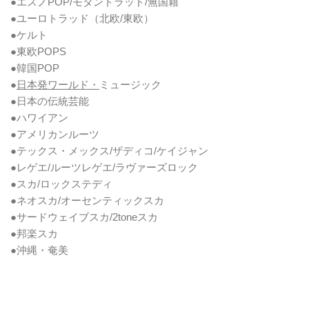
●エスノPOP/モダントラッド/無国籍
●ユーロトラッド（北欧/東欧）
●ケルト
●東欧POPS
●韓国POP
●
日本発ワールド・
ミュージック
●日本の伝統芸能
●ハワイアン
●アメリカンルーツ
●テックス・メックス/ザディコ/ケイジャン
●レゲエ/ルーツレゲエ/ラヴァーズロック
●スカ/ロックステディ
●ネオスカ/オーセンティックスカ
●サードウェイブスカ/2toneスカ
●邦楽スカ
●沖縄・奄美