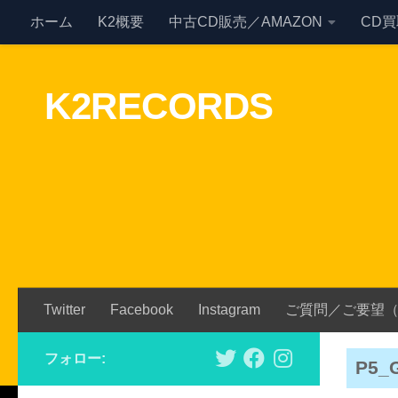
ホーム
K2概要
中古CD販売／AMAZON
CD
Skip to content
K2RECORDS
Twitter
Facebook
Instagram
ご質問／ご要望
フォロー:
P5_