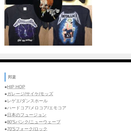
邦楽
●
HIP HOP
●
ガレージ/サイケ/モッズ
●レゲエ/ダンスホール
●ハードコア/メロコア/エモコア
●
日本のフュージョン
●
80’Sパンク/ニューウェーブ
●
70’Sフォーク/ロック