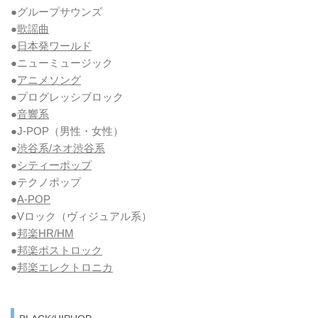
●グループサウンズ
●
歌謡曲
●
日本発ワールド
●ニューミュージック
●
アニメソング
●プログレッシブロック
●
音響系
●J-POP（男性・女性）
●
渋谷系/ネオ渋谷系
●
シティーポップ
●テクノポップ
●
A-POP
●Vロック
（ヴィジュアル系）
●
邦楽HR/HM
●
邦楽ポストロック
●
邦楽エレクトロニカ