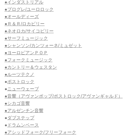
●インダストリアル
●プログレ/ユーロロック
●オールディーズ
●Ｒ＆Ｒ/ロカビリー
●ネオロカ/サイコビリー
●サーフミュージック
●シャンソン/カンツォーネ/ミュゼット
●ヨーロピアンＰＯＰ
●フォークミュージック
●カントリー＆ウェスタン
●ルーツテクノ
●
ポストロック
●
ニューウェーブ
●音響（アヴァンポップ/ポストロック/アヴァンギャルド）
●シカゴ音響
●アルゼンチン音響
●
ダブステップ
●
ドラムンベース
●アシッドフォーク/フリーフォーク