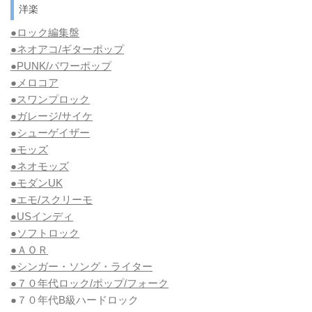
洋楽
●ロック編集盤
●ネオアコ/ギターポップ
●
PUNK/パワーポップ
●メロコア
●スワンプロック
●ガレージ/サイケ
●シューゲイザー
●モッズ
●ネオモッズ
●モダンUK
●エモ/スクリーモ
●USインディ
●ソフトロック
●ＡＯＲ
●シンガー・ソング・ライター
●７０年代ロック/ポップ/フォーク
●７０年代B級ハードロック