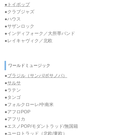
●トイポップ
●クラブジャズ
●ハウス
●サザンロック
●インディフォーク／大所帯バンド
●レイキャヴィク／北欧
ワールドミュージック
●
ブラジル（サンバ/ボサノバ）
●
サルサ
●ラテン
●タンゴ
●フォルクローレ/中南米
●アフロPOP
●アフリカ
●エスノPOP/モダントラッド/無国籍
●ユーロトラッド（北欧/東欧）