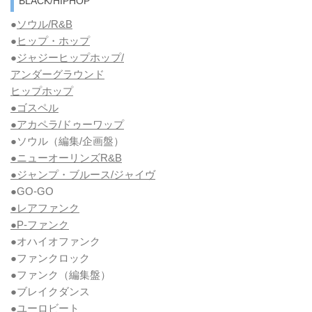
BLACK/HIPHOP
●
ソウル/R&B
●
ヒップ・ホップ
●
ジャジーヒップホップ/
アンダーグラウンド
ヒップホップ
●ゴスペル
●アカペラ/ドゥーワップ
●ソウル
（編集/企画盤）
●ニューオーリンズR&B
●ジャンプ・ブルース/ジャイヴ
●GO-GO
●レアファンク
●P-ファンク
●オハイオファンク
●ファンクロック
●ファンク
（編集盤）
●ブレイクダンス
●ユーロビート