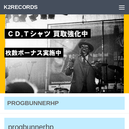
K2RECORDS
Skip to content
PROGBUNNERHP
progbunnerhp