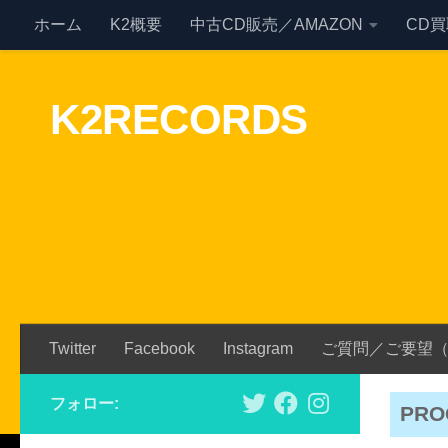
ホーム
K2概要
中古CD販売／AMAZON
CD
Skip to content
K2RECORDS
Twitter
Facebook
Instagram
ご質問／ご要望
フォロー:
PRO