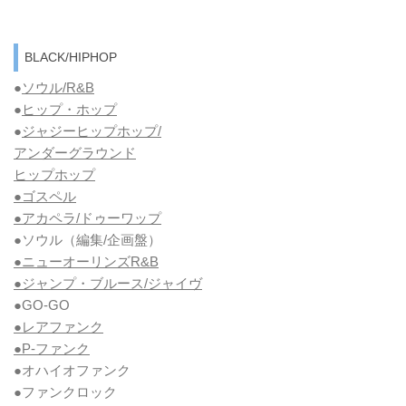
BLACK/HIPHOP
●
ソウル/R&B
●
ヒップ・ホップ
●
ジャジーヒップホップ/
アンダーグラウンド
ヒップホップ
●ゴスペル
●アカペラ/ドゥーワップ
●ソウル
（編集/企画盤）
●ニューオーリンズR&B
●ジャンプ・ブルース/ジャイヴ
●GO-GO
●レアファンク
●P-ファンク
●オハイオファンク
●ファンクロック