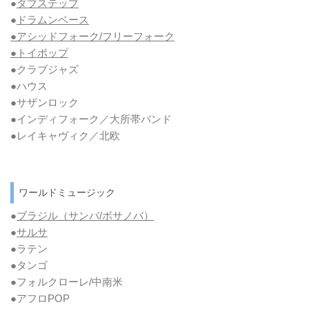
●
ダブステップ
●
ドラムンベース
●アシッドフォーク/フリーフォーク
●トイポップ
●クラブジャズ
●ハウス
●サザンロック
●インディフォーク／大所帯バンド
●レイキャヴィク／北欧
ワールドミュージック
●
ブラジル（サンバ/ボサノバ）
●
サルサ
●ラテン
●タンゴ
●フォルクローレ/中南米
●アフロPOP