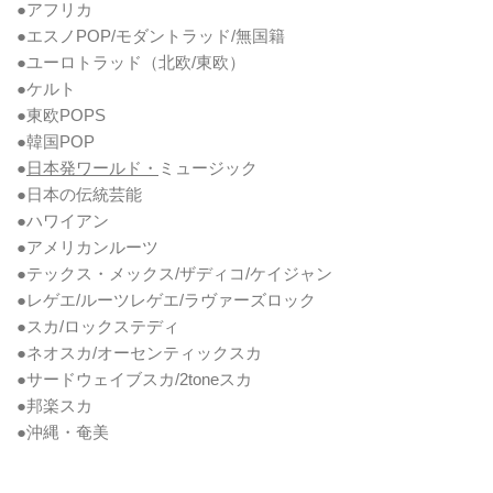
●アフリカ
●エスノPOP/モダントラッド/無国籍
●ユーロトラッド（北欧/東欧）
●ケルト
●東欧POPS
●韓国POP
●
日本発ワールド・
ミュージック
●日本の伝統芸能
●ハワイアン
●アメリカンルーツ
●テックス・メックス/ザディコ/ケイジャン
●レゲエ/ルーツレゲエ/ラヴァーズロック
●スカ/ロックステディ
●ネオスカ/オーセンティックスカ
●サードウェイブスカ/2toneスカ
●邦楽スカ
●沖縄・奄美