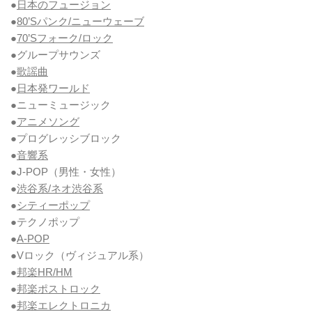
●
日本のフュージョン
●
80’Sパンク/ニューウェーブ
●
70’Sフォーク/ロック
●グループサウンズ
●
歌謡曲
●
日本発ワールド
●ニューミュージック
●
アニメソング
●プログレッシブロック
●
音響系
●J-POP（男性・女性）
●
渋谷系/ネオ渋谷系
●
シティーポップ
●テクノポップ
●
A-POP
●Vロック
（ヴィジュアル系）
●
邦楽HR/HM
●
邦楽ポストロック
●
邦楽エレクトロニカ