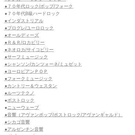
●７０年代ロック/ポップ/フォーク
●７０年代B級ハードロック
●インダストリアル
●プログレ/ユーロロック
●オールディーズ
●Ｒ＆Ｒ/ロカビリー
●ネオロカ/サイコビリー
●サーフミュージック
●シャンソン/カンツォーネ/ミュゼット
●ヨーロピアンＰＯＰ
●フォークミュージック
●カントリー＆ウェスタン
●ルーツテクノ
●
ポストロック
●
ニューウェーブ
●音響（アヴァンポップ/ポストロック/アヴァンギャルド）
●シカゴ音響
●アルゼンチン音響