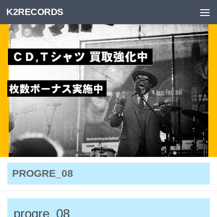
K2RECORDS
Skip to content
PROGRE_08
progre_08