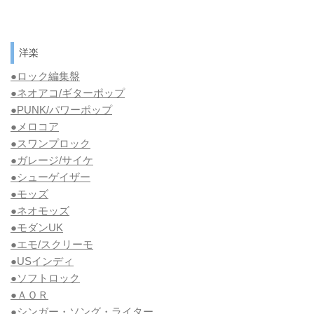
洋楽
●ロック編集盤
●ネオアコ/ギターポップ
●
PUNK/パワーポップ
●メロコア
●スワンプロック
●ガレージ/サイケ
●シューゲイザー
●モッズ
●ネオモッズ
●モダンUK
●エモ/スクリーモ
●USインディ
●ソフトロック
●ＡＯＲ
●シンガー・ソング・ライター