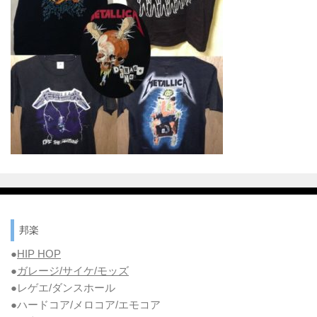
邦楽
●
HIP HOP
●
ガレージ/サイケ/モッズ
●レゲエ/ダンスホール
●ハードコア/メロコア/エモコア