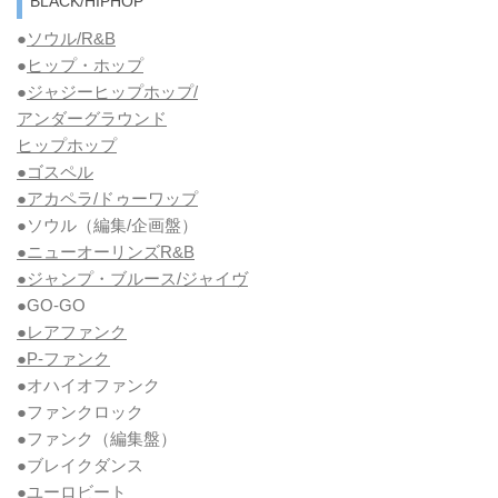
BLACK/HIPHOP
●
ソウル/R&B
●
ヒップ・ホップ
●
ジャジーヒップホップ/
アンダーグラウンド
ヒップホップ
●ゴスペル
●アカペラ/ドゥーワップ
●ソウル
（編集/企画盤）
●ニューオーリンズR&B
●ジャンプ・ブルース/ジャイヴ
●GO-GO
●レアファンク
●P-ファンク
●オハイオファンク
●ファンクロック
●ファンク
（編集盤）
●ブレイクダンス
●ユーロビート