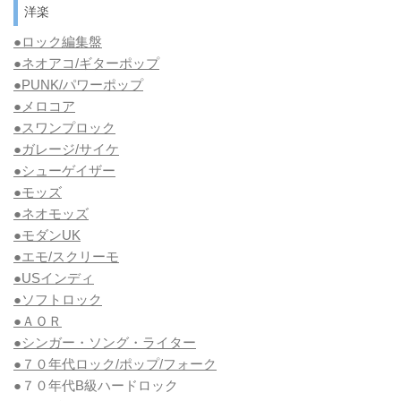
洋楽
●ロック編集盤
●ネオアコ/ギターポップ
●
PUNK/パワーポップ
●メロコア
●スワンプロック
●ガレージ/サイケ
●シューゲイザー
●モッズ
●ネオモッズ
●モダンUK
●エモ/スクリーモ
●USインディ
●ソフトロック
●ＡＯＲ
●シンガー・ソング・ライター
●７０年代ロック/ポップ/フォーク
●７０年代B級ハードロック