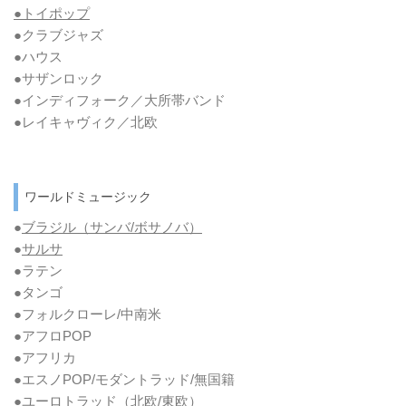
●トイポップ
●クラブジャズ
●ハウス
●サザンロック
●インディフォーク／大所帯バンド
●レイキャヴィク／北欧
ワールドミュージック
●
ブラジル（サンバ/ボサノバ）
●
サルサ
●ラテン
●タンゴ
●フォルクローレ/中南米
●アフロPOP
●アフリカ
●エスノPOP/モダントラッド/無国籍
●ユーロトラッド（北欧/東欧）