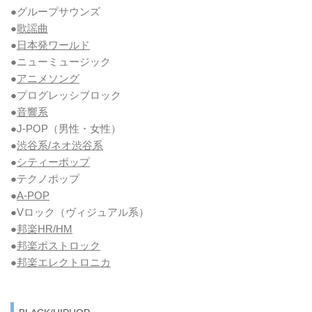
●グループサウンズ
●
歌謡曲
●
日本発ワールド
●ニューミュージック
●
アニメソング
●プログレッシブロック
●
音響系
●J-POP（男性・女性）
●
渋谷系/ネオ渋谷系
●
シティーポップ
●テクノポップ
●
A-POP
●Vロック
（ヴィジュアル系）
●
邦楽HR/HM
●
邦楽ポストロック
●
邦楽エレクトロニカ