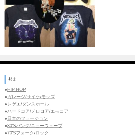
邦楽
●
HIP HOP
●
ガレージ/サイケ/モッズ
●レゲエ/ダンスホール
●ハードコア/メロコア/エモコア
●
日本のフュージョン
●
80’Sパンク/ニューウェーブ
●
70’Sフォーク/ロック