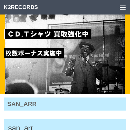
K2RECORDS
Skip to content
SAN_ARR
san_arr