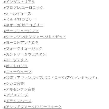
●インダストリアル
●プログレ/ユーロロック
●オールディーズ
●Ｒ＆Ｒ/ロカビリー
●ネオロカ/サイコビリー
●サーフミュージック
●シャンソン/カンツォーネ/ミュゼット
●ヨーロピアンＰＯＰ
●フォークミュージック
●カントリー＆ウェスタン
●ルーツテクノ
●
ポストロック
●
ニューウェーブ
●音響（アヴァンポップ/ポストロック/アヴァンギャルド）
●シカゴ音響
●アルゼンチン音響
●
ダブステップ
●
ドラムンベース
●アシッドフォーク/フリーフォーク