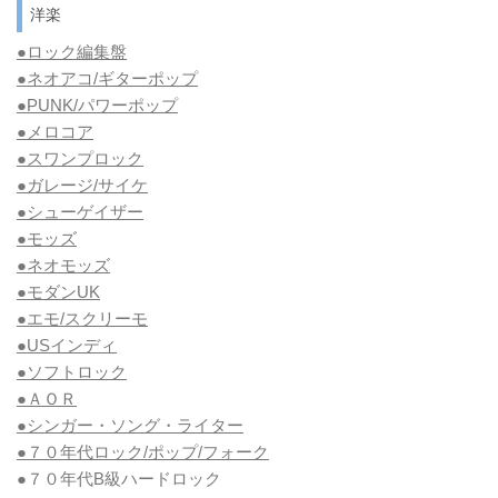
洋楽
●ロック編集盤
●ネオアコ/ギターポップ
●
PUNK/パワーポップ
●メロコア
●スワンプロック
●ガレージ/サイケ
●シューゲイザー
●モッズ
●ネオモッズ
●モダンUK
●エモ/スクリーモ
●USインディ
●ソフトロック
●ＡＯＲ
●シンガー・ソング・ライター
●７０年代ロック/ポップ/フォーク
●７０年代B級ハードロック