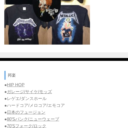
邦楽
●
HIP HOP
●
ガレージ/サイケ/モッズ
●レゲエ/ダンスホール
●ハードコア/メロコア/エモコア
●
日本のフュージョン
●
80’Sパンク/ニューウェーブ
●
70’Sフォーク/ロック