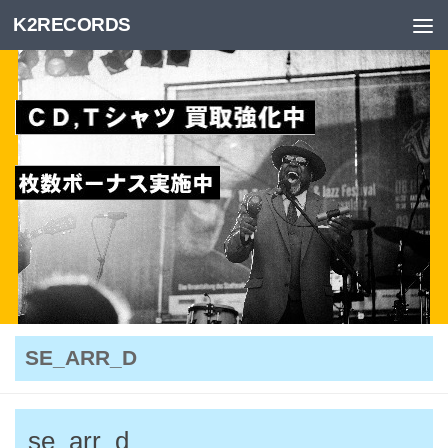
K2RECORDS
Skip to content
SE_ARR_D
se_arr_d