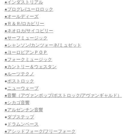
●インダストリアル
●プログレ/ユーロロック
●オールディーズ
●Ｒ＆Ｒ/ロカビリー
●ネオロカ/サイコビリー
●サーフミュージック
●シャンソン/カンツォーネ/ミュゼット
●ヨーロピアンＰＯＰ
●フォークミュージック
●カントリー＆ウェスタン
●ルーツテクノ
●
ポストロック
●
ニューウェーブ
●音響（アヴァンポップ/ポストロック/アヴァンギャルド）
●シカゴ音響
●アルゼンチン音響
●
ダブステップ
●
ドラムンベース
●アシッドフォーク/フリーフォーク