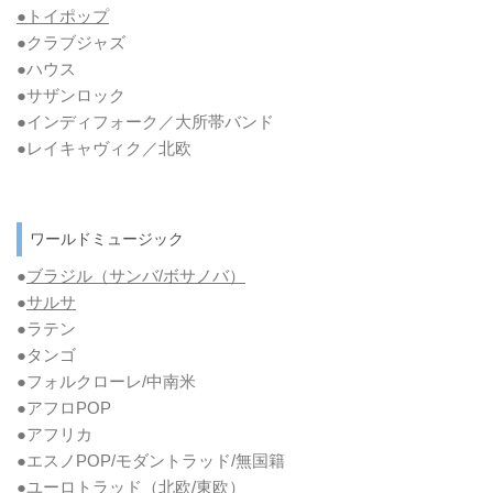
●トイポップ
●クラブジャズ
●ハウス
●サザンロック
●インディフォーク／大所帯バンド
●レイキャヴィク／北欧
ワールドミュージック
●
ブラジル（サンバ/ボサノバ）
●
サルサ
●ラテン
●タンゴ
●フォルクローレ/中南米
●アフロPOP
●アフリカ
●エスノPOP/モダントラッド/無国籍
●ユーロトラッド（北欧/東欧）