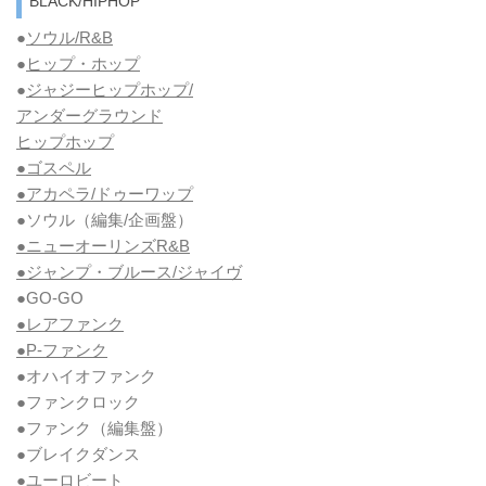
BLACK/HIPHOP
●
ソウル/R&B
●
ヒップ・ホップ
●
ジャジーヒップホップ/
アンダーグラウンド
ヒップホップ
●ゴスペル
●アカペラ/ドゥーワップ
●ソウル
（編集/企画盤）
●ニューオーリンズR&B
●ジャンプ・ブルース/ジャイヴ
●GO-GO
●レアファンク
●P-ファンク
●オハイオファンク
●ファンクロック
●ファンク
（編集盤）
●ブレイクダンス
●ユーロビート