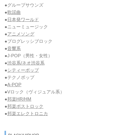
●グループサウンズ
●
歌謡曲
●
日本発ワールド
●ニューミュージック
●
アニメソング
●プログレッシブロック
●
音響系
●J-POP（男性・女性）
●
渋谷系/ネオ渋谷系
●
シティーポップ
●テクノポップ
●
A-POP
●Vロック
（ヴィジュアル系）
●
邦楽HR/HM
●
邦楽ポストロック
●
邦楽エレクトロニカ