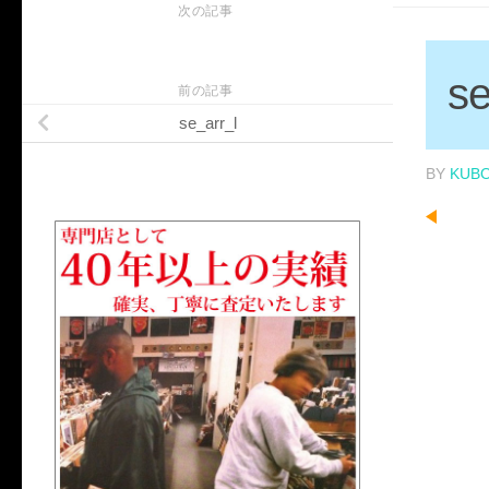
次の記事
se
前の記事
se_arr_l
BY
KUB