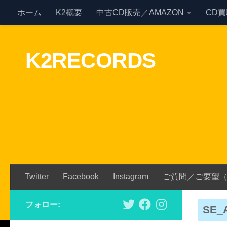
ホーム
K2概要
中古CD販売／AMAZON
CD
Skip to content
K2RECORDS
Twitter
Facebook
Instagram
ご質問／ご要望
フォロー:
SE_