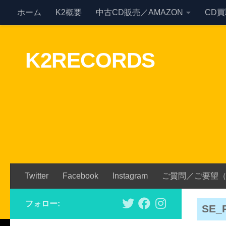
ホーム
K2概要
中古CD販売／AMAZON
CD
Skip to content
K2RECORDS
Twitter
Facebook
Instagram
ご質問／ご要望
フォロー:
SE_