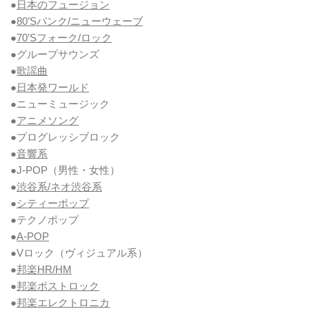
●
日本のフュージョン
●
80’Sパンク/ニューウェーブ
●
70’Sフォーク/ロック
●グループサウンズ
●
歌謡曲
●
日本発ワールド
●ニューミュージック
●
アニメソング
●プログレッシブロック
●
音響系
●J-POP（男性・女性）
●
渋谷系/ネオ渋谷系
●
シティーポップ
●テクノポップ
●
A-POP
●Vロック
（ヴィジュアル系）
●
邦楽HR/HM
●
邦楽ポストロック
●
邦楽エレクトロニカ