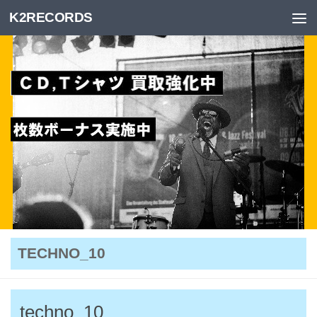
K2RECORDS
Skip to content
TECHNO_10
techno_10