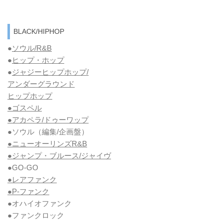
BLACK/HIPHOP
●
ソウル/R&B
●
ヒップ・ホップ
●
ジャジーヒップホップ/
アンダーグラウンド
ヒップホップ
●ゴスペル
●アカペラ/ドゥーワップ
●ソウル
（編集/企画盤）
●ニューオーリンズR&B
●ジャンプ・ブルース/ジャイヴ
●GO-GO
●レアファンク
●P-ファンク
●オハイオファンク
●ファンクロック