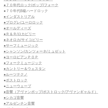
●７０年代ロック/ポップ/フォーク
●７０年代B級ハードロック
●インダストリアル
●プログレ/ユーロロック
●オールディーズ
●Ｒ＆Ｒ/ロカビリー
●ネオロカ/サイコビリー
●サーフミュージック
●シャンソン/カンツォーネ/ミュゼット
●ヨーロピアンＰＯＰ
●フォークミュージック
●カントリー＆ウェスタン
●ルーツテクノ
●
ポストロック
●
ニューウェーブ
●音響（アヴァンポップ/ポストロック/アヴァンギャルド）
●シカゴ音響
●アルゼンチン音響