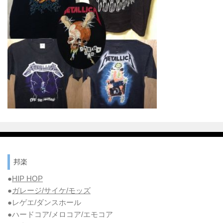
邦楽
●
HIP HOP
●
ガレージ/サイケ/モッズ
●レゲエ/ダンスホール
●ハードコア/メロコア/エモコア