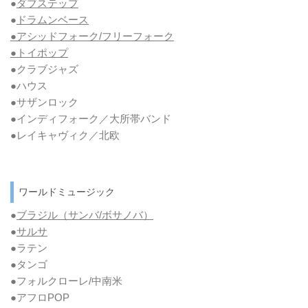
●
ダブステップ
●
ドラムンベース
●アシッドフォーク/フリーフォーク
●トイポップ
●クラブジャズ
●ハウス
●サザンロック
●インディフォーク／大所帯バンド
●レイキャヴィク／北欧
ワールドミュージック
●
ブラジル（サンバ/ボサノバ）
●
サルサ
●ラテン
●タンゴ
●フォルクローレ/中南米
●アフロPOP