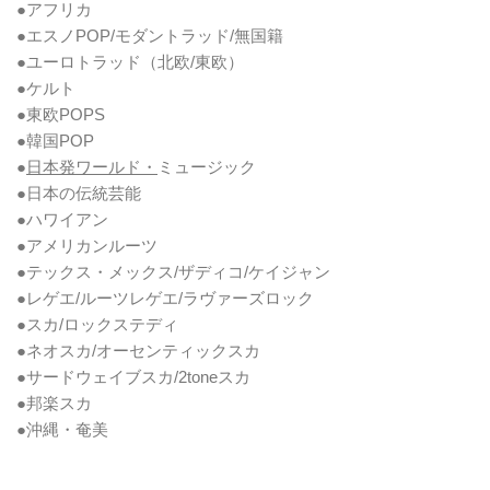
●アフリカ
●エスノPOP/モダントラッド/無国籍
●ユーロトラッド（北欧/東欧）
●ケルト
●東欧POPS
●韓国POP
●
日本発ワールド・
ミュージック
●日本の伝統芸能
●ハワイアン
●アメリカンルーツ
●テックス・メックス/ザディコ/ケイジャン
●レゲエ/ルーツレゲエ/ラヴァーズロック
●スカ/ロックステディ
●ネオスカ/オーセンティックスカ
●サードウェイブスカ/2toneスカ
●邦楽スカ
●沖縄・奄美