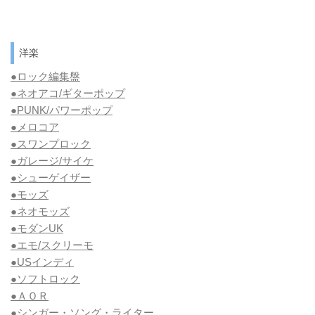
洋楽
●ロック編集盤
●ネオアコ/ギターポップ
●
PUNK/パワーポップ
●メロコア
●スワンプロック
●ガレージ/サイケ
●シューゲイザー
●モッズ
●ネオモッズ
●モダンUK
●エモ/スクリーモ
●USインディ
●ソフトロック
●ＡＯＲ
●シンガー・ソング・ライター