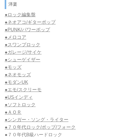
洋楽
●ロック編集盤
●ネオアコ/ギターポップ
●
PUNK/パワーポップ
●メロコア
●スワンプロック
●ガレージ/サイケ
●シューゲイザー
●モッズ
●ネオモッズ
●モダンUK
●エモ/スクリーモ
●USインディ
●ソフトロック
●ＡＯＲ
●シンガー・ソング・ライター
●７０年代ロック/ポップ/フォーク
●７０年代B級ハードロック