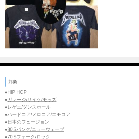
邦楽
●
HIP HOP
●
ガレージ/サイケ/モッズ
●レゲエ/ダンスホール
●ハードコア/メロコア/エモコア
●
日本のフュージョン
●
80’Sパンク/ニューウェーブ
●
70’Sフォーク/ロック