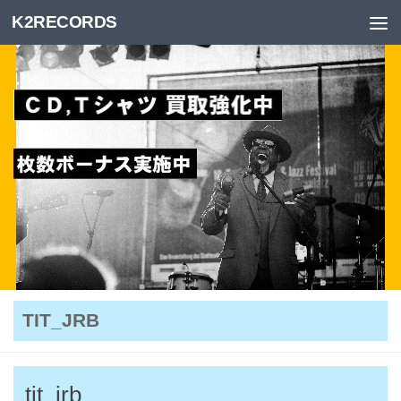
K2RECORDS
Skip to content
TIT_JRB
tit_jrb