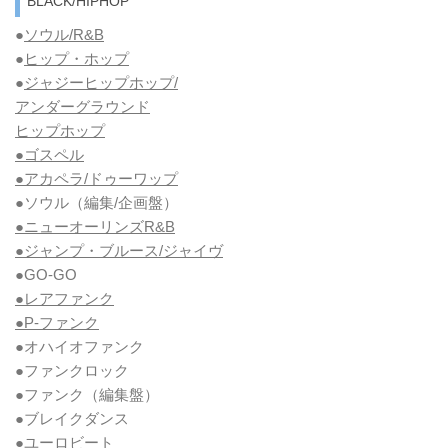
BLACK/HIPHOP
●
ソウル/R&B
●
ヒップ・ホップ
●
ジャジーヒップホップ/
アンダーグラウンド
ヒップホップ
●ゴスペル
●アカペラ/ドゥーワップ
●ソウル
（編集/企画盤）
●ニューオーリンズR&B
●ジャンプ・ブルース/ジャイヴ
●GO-GO
●レアファンク
●P-ファンク
●オハイオファンク
●ファンクロック
●ファンク
（編集盤）
●ブレイクダンス
●ユーロビート