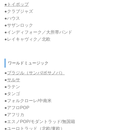
●トイポップ
●クラブジャズ
●ハウス
●サザンロック
●インディフォーク／大所帯バンド
●レイキャヴィク／北欧
ワールドミュージック
●
ブラジル（サンバ/ボサノバ）
●
サルサ
●ラテン
●タンゴ
●フォルクローレ/中南米
●アフロPOP
●アフリカ
●エスノPOP/モダントラッド/無国籍
●ユーロトラッド（北欧/東欧）