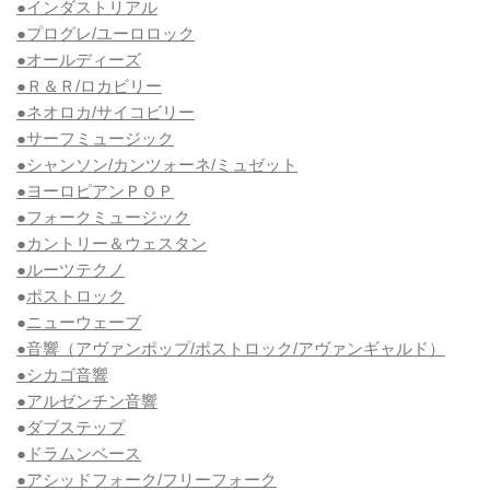
●インダストリアル
●プログレ/ユーロロック
●オールディーズ
●Ｒ＆Ｒ/ロカビリー
●ネオロカ/サイコビリー
●サーフミュージック
●シャンソン/カンツォーネ/ミュゼット
●ヨーロピアンＰＯＰ
●フォークミュージック
●カントリー＆ウェスタン
●ルーツテクノ
●
ポストロック
●
ニューウェーブ
●音響（アヴァンポップ/ポストロック/アヴァンギャルド）
●シカゴ音響
●アルゼンチン音響
●
ダブステップ
●
ドラムンベース
●アシッドフォーク/フリーフォーク