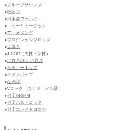
●グループサウンズ
●
歌謡曲
●
日本発ワールド
●ニューミュージック
●
アニメソング
●プログレッシブロック
●
音響系
●J-POP（男性・女性）
●
渋谷系/ネオ渋谷系
●
シティーポップ
●テクノポップ
●
A-POP
●Vロック
（ヴィジュアル系）
●
邦楽HR/HM
●
邦楽ポストロック
●
邦楽エレクトロニカ