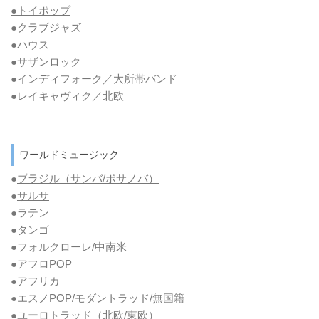
●トイポップ
●クラブジャズ
●ハウス
●サザンロック
●インディフォーク／大所帯バンド
●レイキャヴィク／北欧
ワールドミュージック
●
ブラジル（サンバ/ボサノバ）
●
サルサ
●ラテン
●タンゴ
●フォルクローレ/中南米
●アフロPOP
●アフリカ
●エスノPOP/モダントラッド/無国籍
●ユーロトラッド（北欧/東欧）