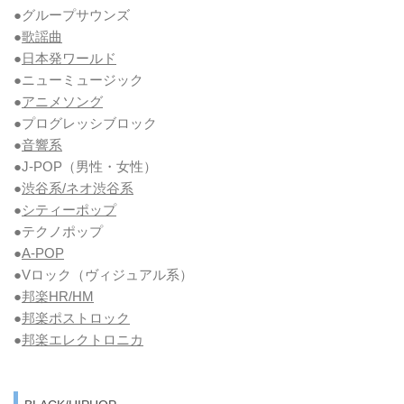
●グループサウンズ
●
歌謡曲
●
日本発ワールド
●ニューミュージック
●
アニメソング
●プログレッシブロック
●
音響系
●J-POP（男性・女性）
●
渋谷系/ネオ渋谷系
●
シティーポップ
●テクノポップ
●
A-POP
●Vロック
（ヴィジュアル系）
●
邦楽HR/HM
●
邦楽ポストロック
●
邦楽エレクトロニカ