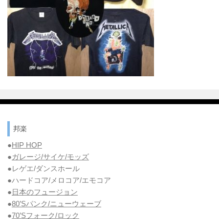
邦楽
●
HIP HOP
●
ガレージ/サイケ/モッズ
●レゲエ/ダンスホール
●ハードコア/メロコア/エモコア
●
日本のフュージョン
●
80’Sパンク/ニューウェーブ
●
70’Sフォーク/ロック