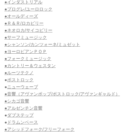
●インダストリアル
●プログレ/ユーロロック
●オールディーズ
●Ｒ＆Ｒ/ロカビリー
●ネオロカ/サイコビリー
●サーフミュージック
●シャンソン/カンツォーネ/ミュゼット
●ヨーロピアンＰＯＰ
●フォークミュージック
●カントリー＆ウェスタン
●ルーツテクノ
●
ポストロック
●
ニューウェーブ
●音響（アヴァンポップ/ポストロック/アヴァンギャルド）
●シカゴ音響
●アルゼンチン音響
●
ダブステップ
●
ドラムンベース
●アシッドフォーク/フリーフォーク