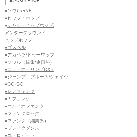
BLACK/HIPHOP
●
ソウル/R&B
●
ヒップ・ホップ
●
ジャジーヒップホップ/
アンダーグラウンド
ヒップホップ
●ゴスペル
●アカペラ/ドゥーワップ
●ソウル
（編集/企画盤）
●ニューオーリンズR&B
●ジャンプ・ブルース/ジャイヴ
●GO-GO
●レアファンク
●P-ファンク
●オハイオファンク
●ファンクロック
●ファンク
（編集盤）
●ブレイクダンス
●ユーロビート