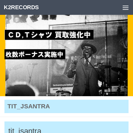
K2RECORDS
Skip to content
TIT_JSANTRA
tit_jsantra