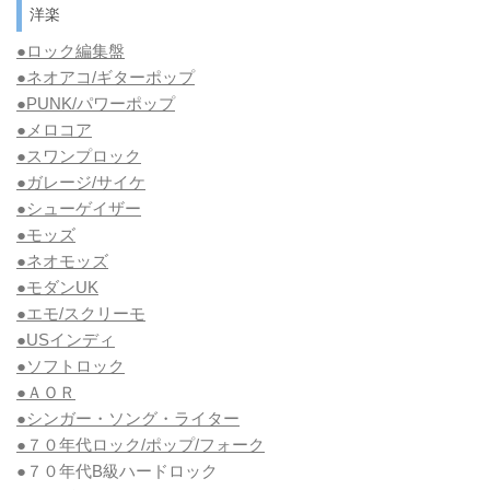
洋楽
●ロック編集盤
●ネオアコ/ギターポップ
●
PUNK/パワーポップ
●メロコア
●スワンプロック
●ガレージ/サイケ
●シューゲイザー
●モッズ
●ネオモッズ
●モダンUK
●エモ/スクリーモ
●USインディ
●ソフトロック
●ＡＯＲ
●シンガー・ソング・ライター
●７０年代ロック/ポップ/フォーク
●７０年代B級ハードロック