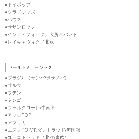
●トイポップ
●クラブジャズ
●ハウス
●サザンロック
●インディフォーク／大所帯バンド
●レイキャヴィク／北欧
ワールドミュージック
●
ブラジル（サンバ/ボサノバ）
●
サルサ
●ラテン
●タンゴ
●フォルクローレ/中南米
●アフロPOP
●アフリカ
●エスノPOP/モダントラッド/無国籍
●ユーロトラッド（北欧/東欧）