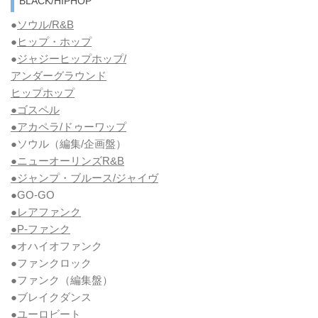
BLACK/HIPHOP
●
ソウル/R&B
●
ヒップ・ホップ
●
ジャジーヒップホップ/
アンダーグラウンド
ヒップホップ
●ゴスペル
●アカペラ/ドゥーワップ
●ソウル
（編集/企画盤）
●ニューオーリンズR&B
●ジャンプ・ブルース/ジャイヴ
●GO-GO
●レアファンク
●P-ファンク
●オハイオファンク
●ファンクロック
●ファンク
（編集盤）
●ブレイクダンス
●ユーロビート