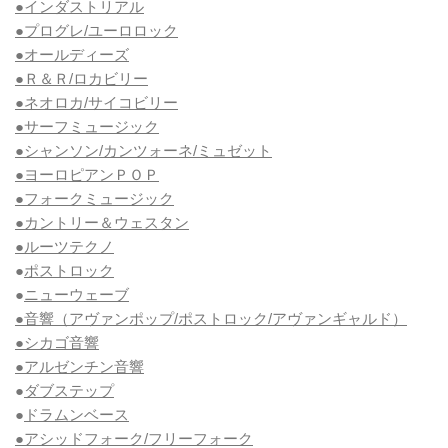
●インダストリアル
●プログレ/ユーロロック
●オールディーズ
●Ｒ＆Ｒ/ロカビリー
●ネオロカ/サイコビリー
●サーフミュージック
●シャンソン/カンツォーネ/ミュゼット
●ヨーロピアンＰＯＰ
●フォークミュージック
●カントリー＆ウェスタン
●ルーツテクノ
●
ポストロック
●
ニューウェーブ
●音響（アヴァンポップ/ポストロック/アヴァンギャルド）
●シカゴ音響
●アルゼンチン音響
●
ダブステップ
●
ドラムンベース
●アシッドフォーク/フリーフォーク