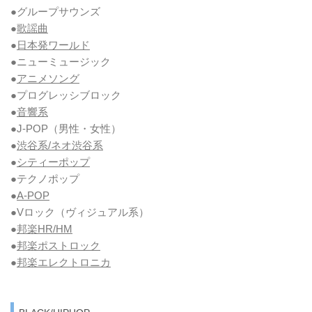
●グループサウンズ
●
歌謡曲
●
日本発ワールド
●ニューミュージック
●
アニメソング
●プログレッシブロック
●
音響系
●J-POP（男性・女性）
●
渋谷系/ネオ渋谷系
●
シティーポップ
●テクノポップ
●
A-POP
●Vロック
（ヴィジュアル系）
●
邦楽HR/HM
●
邦楽ポストロック
●
邦楽エレクトロニカ