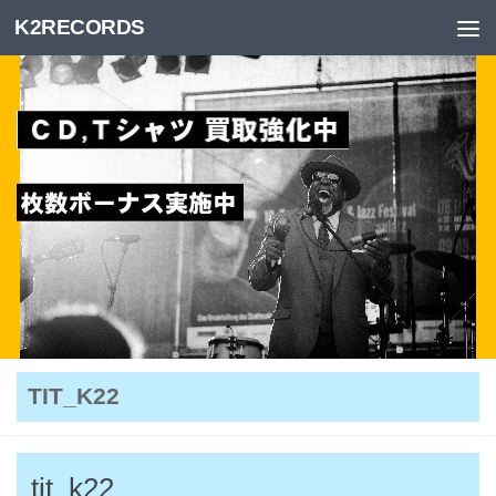
K2RECORDS
Skip to content
TIT_K22
tit_k22