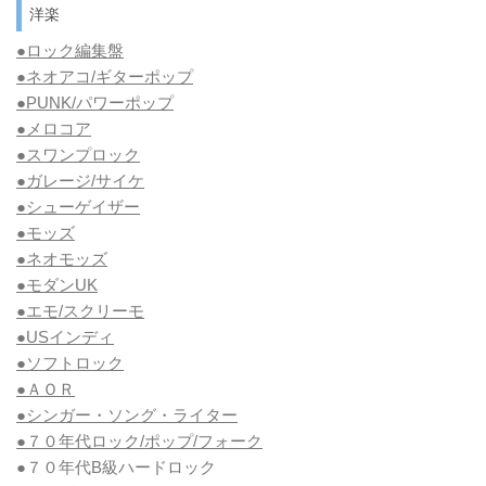
洋楽
●ロック編集盤
●ネオアコ/ギターポップ
●
PUNK/パワーポップ
●メロコア
●スワンプロック
●ガレージ/サイケ
●シューゲイザー
●モッズ
●ネオモッズ
●モダンUK
●エモ/スクリーモ
●USインディ
●ソフトロック
●ＡＯＲ
●シンガー・ソング・ライター
●７０年代ロック/ポップ/フォーク
●７０年代B級ハードロック