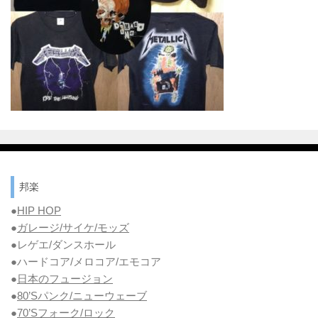
邦楽
●
HIP HOP
●
ガレージ/サイケ/モッズ
●レゲエ/ダンスホール
●ハードコア/メロコア/エモコア
●
日本のフュージョン
●
80’Sパンク/ニューウェーブ
●
70’Sフォーク/ロック