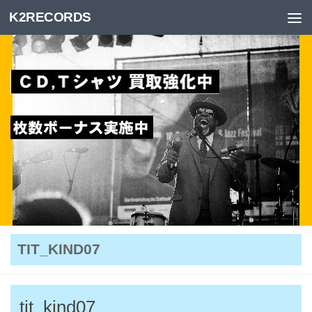
K2RECORDS
Skip to content
TIT_KIND07
tit_kind07