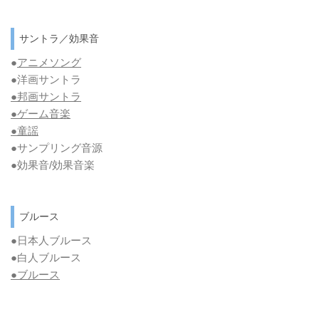
サントラ／効果音
●
アニメソング
●洋画サントラ
●邦画サントラ
●ゲーム音楽
●童謡
●サンプリング音源
●効果音/効果音楽
ブルース
●日本人ブルース
●白人ブルース
●
ブルース