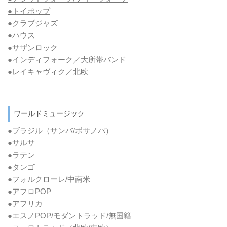
●トイポップ
●クラブジャズ
●ハウス
●サザンロック
●インディフォーク／大所帯バンド
●レイキャヴィク／北欧
ワールドミュージック
●
ブラジル（サンバ/ボサノバ）
●
サルサ
●ラテン
●タンゴ
●フォルクローレ/中南米
●アフロPOP
●アフリカ
●エスノPOP/モダントラッド/無国籍