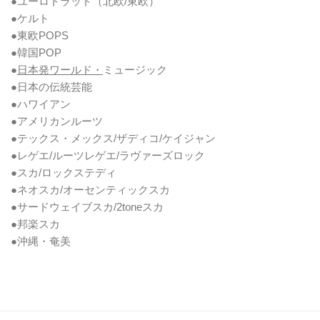
●ユーロトラッド（北欧/東欧）
●ケルト
●東欧POPS
●韓国POP
●
日本発ワールド・
ミュージック
●日本の伝統芸能
●ハワイアン
●アメリカンルーツ
●テックス・メックス/ザディコ/ケイジャン
●レゲエ/ルーツレゲエ/ラヴァーズロック
●スカ/ロックステディ
●ネオスカ/オーセンティックスカ
●サードウェイブスカ/2toneスカ
●邦楽スカ
●沖縄・奄美