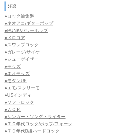
洋楽
●ロック編集盤
●ネオアコ/ギターポップ
●
PUNK/パワーポップ
●メロコア
●スワンプロック
●ガレージ/サイケ
●シューゲイザー
●モッズ
●ネオモッズ
●モダンUK
●エモ/スクリーモ
●USインディ
●ソフトロック
●ＡＯＲ
●シンガー・ソング・ライター
●７０年代ロック/ポップ/フォーク
●７０年代B級ハードロック