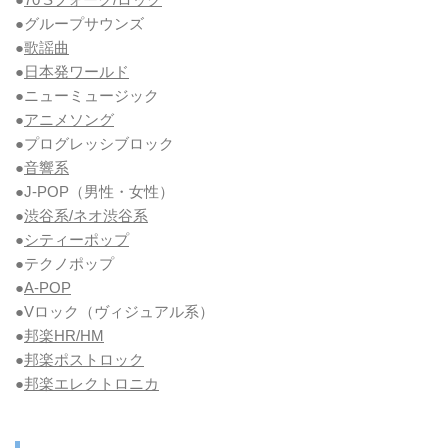
●グループサウンズ
●
歌謡曲
●
日本発ワールド
●ニューミュージック
●
アニメソング
●プログレッシブロック
●
音響系
●J-POP（男性・女性）
●
渋谷系/ネオ渋谷系
●
シティーポップ
●テクノポップ
●
A-POP
●Vロック
（ヴィジュアル系）
●
邦楽HR/HM
●
邦楽ポストロック
●
邦楽エレクトロニカ