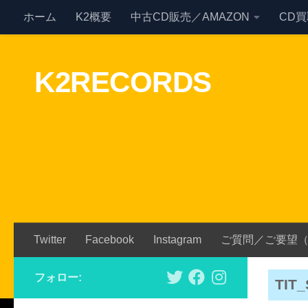
ホーム
K2概要
中古CD販売／AMAZON
CD
Skip to content
K2RECORDS
Twitter
Facebook
Instagram
ご質問／ご要望
フォロー:
TIT