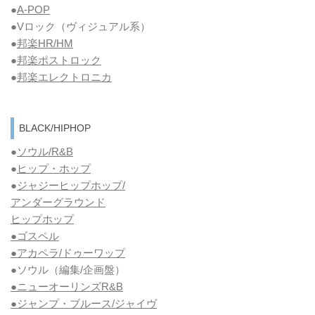
●
A-POP
●Vロック
（ヴィジュアル系）
●
邦楽HR/HM
●
邦楽ポストロック
●
邦楽エレクトロニカ
BLACK/HIPHOP
●
ソウル/R&B
●
ヒップ・ホップ
●
ジャジーヒップホップ/
アンダーグラウンド
ヒップホップ
●ゴスペル
●アカペラ/ドゥーワップ
●ソウル
（編集/企画盤）
●ニューオーリンズR&B
●ジャンプ・ブルース/ジャイヴ