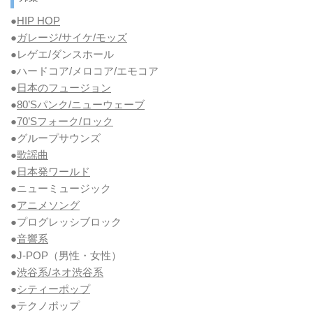
●
HIP HOP
●
ガレージ/サイケ/モッズ
●レゲエ/ダンスホール
●ハードコア/メロコア/エモコア
●
日本のフュージョン
●
80’Sパンク/ニューウェーブ
●
70’Sフォーク/ロック
●グループサウンズ
●
歌謡曲
●
日本発ワールド
●ニューミュージック
●
アニメソング
●プログレッシブロック
●
音響系
●J-POP（男性・女性）
●
渋谷系/ネオ渋谷系
●
シティーポップ
●テクノポップ