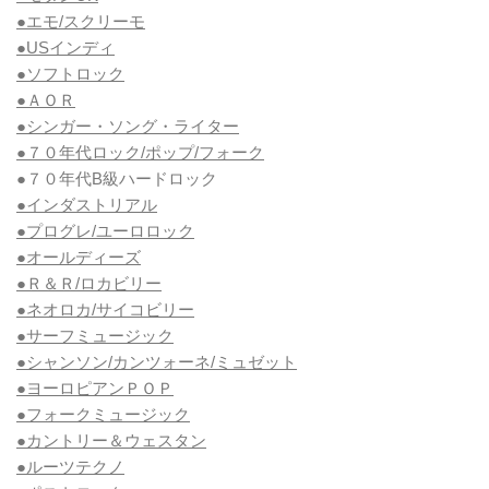
●エモ/スクリーモ
●USインディ
●ソフトロック
●ＡＯＲ
●シンガー・ソング・ライター
●７０年代ロック/ポップ/フォーク
●７０年代B級ハードロック
●インダストリアル
●プログレ/ユーロロック
●オールディーズ
●Ｒ＆Ｒ/ロカビリー
●ネオロカ/サイコビリー
●サーフミュージック
●シャンソン/カンツォーネ/ミュゼット
●ヨーロピアンＰＯＰ
●フォークミュージック
●カントリー＆ウェスタン
●ルーツテクノ