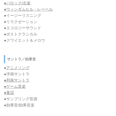
●バロック/古楽
●ウィンダムヒル・レーベル
●イージーリスニング
●リラクゼーション
●エコロジーサウンド
●ポストクラシカル
●クワイエット＆メロウ
サントラ／効果音
●
アニメソング
●洋画サントラ
●邦画サントラ
●ゲーム音楽
●童謡
●サンプリング音源
●効果音/効果音楽