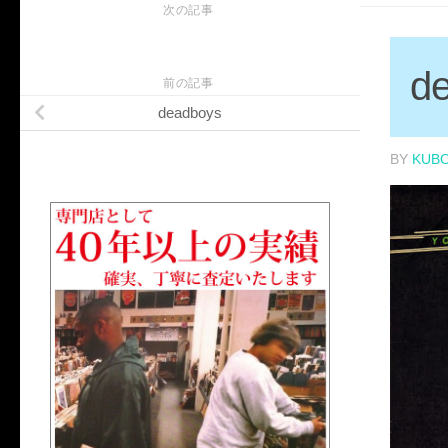
次の記事
d
前の記事
deadboys
BY
KUB