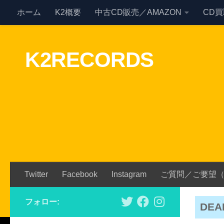
ホーム
K2概要
中古CD販売／AMAZON
CD
Skip to content
K2RECORDS
Twitter
Facebook
Instagram
ご質問／ご要望
フォロー:
DEA