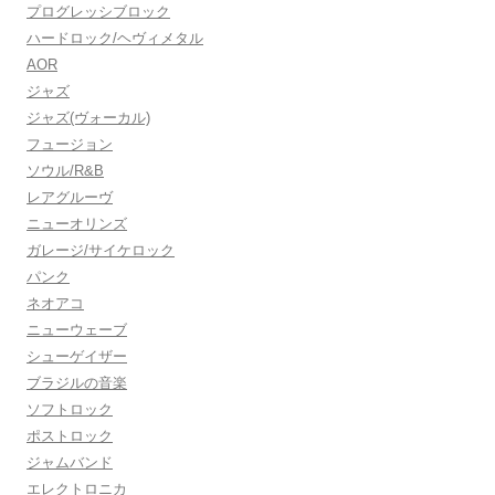
プログレッシブロック
ハードロック/ヘヴィメタル
AOR
ジャズ
ジャズ(ヴォーカル)
フュージョン
ソウル/R&B
レアグルーヴ
ニューオリンズ
ガレージ/サイケロック
パンク
ネオアコ
ニューウェーブ
シューゲイザー
ブラジルの音楽
ソフトロック
ポストロック
ジャムバンド
エレクトロニカ