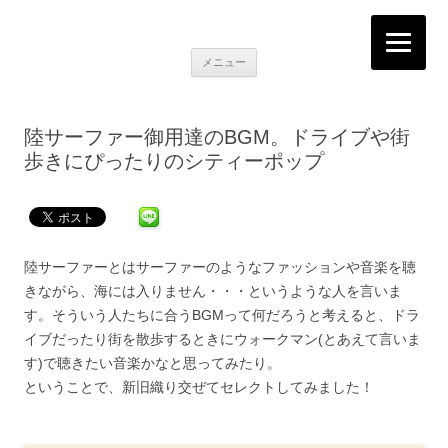
K2RECORDS大阪日本橋店
Here is the music you want!
コ
メニュー
ン
テ
ン
ツ
へ
陸サーファー御用達のBGM。ドライブや街
移
動
歩きにぴったりのシティーポップ
陸サーファーとはサーファーのようなファッションや音楽を聴
きながら、海には入りません・・・というような人を言いま
す。そういう人たちに合うBGMって何だろうと考えると、ドラ
イブだったり街を散歩するときにウォークマン(とあえて言いま
す)で聴きたい音楽かなと思ってみたり。
ということで、新旧織り交ぜてセレクトしてみました！