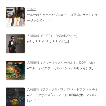
サルサ
サルサはキューバやプエルトリコ発祥のラテンミュ
ージックです。
[…]
入荷情報（PUFFY、DADARAYなど)
●ＰＵＦＦＹ｢ＰＵＦＦＹ｣
[…]
入荷情報（ブルーオイスターカルト、DGM etc)
●ブルーオイスターカルト｢シンボルリメインズ｣
[…]
入荷情報（ブラックサバス、ロバートプラントetc)
●ブラックサバス｢パラノイド50周年記念ﾃﾞﾗｯｸｽｴﾃﾞｨ
ｼｮﾝ｣
[…]