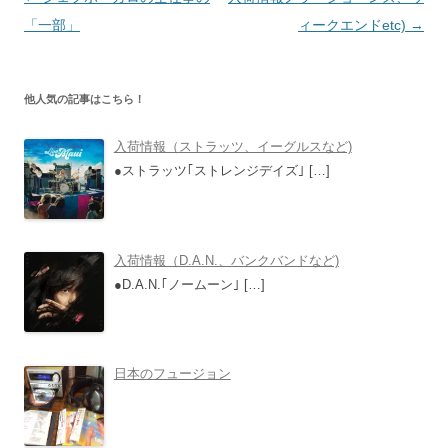
稿
「一部」
ィークエンドetc)
→
ナ
ビ
他人気の記事はこちら！
ゲ
ー
入荷情報（ストラッツ、イーグルスなど)
シ
●ストラッツ｢ストレンジデイズ｣
[…]
ョ
ン
入荷情報（D.A.N.、バンクバンドなど)
●D.A.N.｢ノームーン｣
[…]
日本のフュージョン