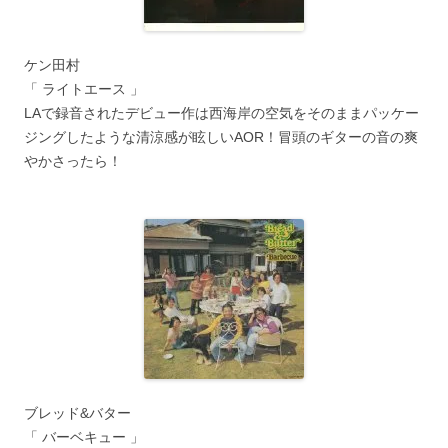
ケン田村
「 ライトエース 」
LAで録音されたデビュー作は西海岸の空気をそのままパッケー
ジングしたような清涼感が眩しいAOR！冒頭のギターの音の爽
やかさったら！
ブレッド&バター
「 バーベキュー 」