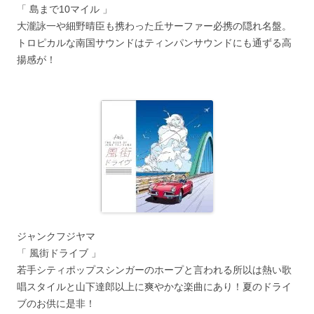
「 島まで10マイル 」
大瀧詠一や細野晴臣も携わった丘サーファー必携の隠れ名盤。
トロピカルな南国サウンドはティンパンサウンドにも通ずる高
揚感が！
ジャンクフジヤマ
「 風街ドライブ 」
若手シティポップスシンガーのホープと言われる所以は熱い歌
唱スタイルと山下達郎以上に爽やかな楽曲にあり！夏のドライ
ブのお供に是非！