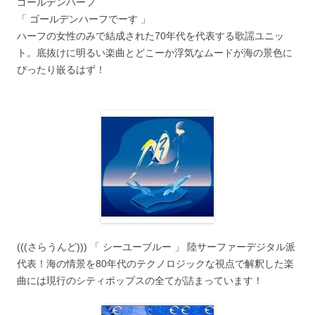
ゴールデンハーフ
「 ゴールデンハーフでーす 」
ハーフの女性のみで結成された70年代を代表する歌謡ユニッ
ト。底抜けに明るい楽曲とどこーか浮気なムードが海の景色に
ぴったり嵌るはず！
(((さらうんど))) 「 シーユーブルー 」 陸サーファーデジタル派
代表！海の情景を80年代のテクノロジックな視点で解釈した楽
曲には現行のシティポップスの全てが詰まっています！