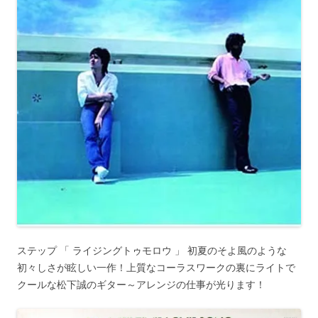
ステップ 「 ライジングトゥモロウ 」 初夏のそよ風のような
初々しさが眩しい一作！上質なコーラスワークの裏にライトで
クールな松下誠のギター～アレンジの仕事が光ります！