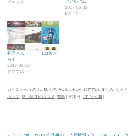
ジャンル
プアルバム
2017-06-02
80年代
邦洋ベスト・・・101位か
ら！
2017-03-10
おすすめ
カテゴリー:
70年代
,
80年代
,
AOR
,
J-POP
,
おすすめ
,
まとめ
,
シティ
ポップ
,
良い音CDのススメ
,
邦楽
| 投稿日:
2017-03-06
|
投
←
ジェフポーカロの全仕事の
入荷情報ノラ・ジョーンズ、ウ