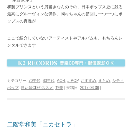
和製プリンスという肩書きなんのその、日本ポップス史に残る
最高にグルーヴィンな傑作。岡村ちゃんの節回し一つ一つにポ
ップスの真髄が！
ここで紹介していないアーティストやアルバムも、もちろんレ
ンタルできます！
カテゴリー:
70年代
,
80年代
,
AOR
,
J-POP
,
おすすめ
,
まとめ
,
シティ
ポップ
,
良い音CDのススメ
,
邦楽
| 投稿日:
2017-03-06
|
二階堂和美「ニカセトラ」