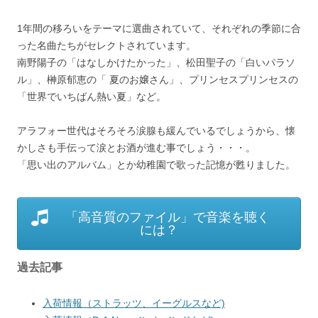
1年間の移ろいをテーマに選曲されていて、それぞれの季節に合
った名曲たちがセレクトされています。
南野陽子の「はなしかけたかった」、松田聖子の「白いパラソ
ル」、榊原郁恵の「 夏のお嬢さん」、プリンセスプリンセスの
「世界でいちばん熱い夏」など。
アラフォー世代はそろそろ涙腺も緩んでいるでしょうから、懐
かしさも手伝って涙とお酒が進む事でしょう・・・。
「思い出のアルバム」とか幼稚園で歌った記憶が甦りました。
「高音質のファイル」で音楽を聴く
には？
過去記事
入荷情報（ストラッツ、イーグルスなど)