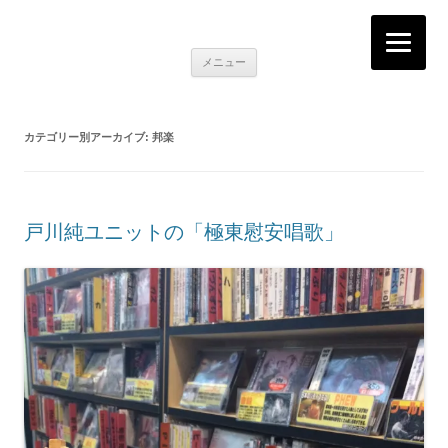
K2RECORDS大阪日本橋店
Here is the music you want!
コ
メニュー
ン
テ
ン
ツ
へ
カテゴリー別アーカイブ:
邦楽
移
動
戸川純ユニットの「極東慰安唱歌」