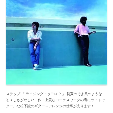
ステップ 「 ライジングトゥモロウ 」 初夏のそよ風のような
初々しさが眩しい一作！上質なコーラスワークの裏にライトで
クールな松下誠のギター～アレンジの仕事が光ります！