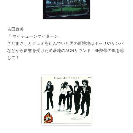
吉田政美
「 マイチューンマイターン 」
さだまさしとデュオを組んでいた男の新境地はボッサやサンバ
などから影響を受けた避暑地のAORサウンド！亜熱帯の風を感
じて！