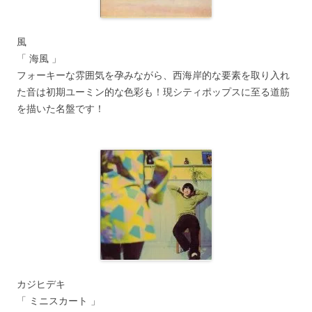
風
「 海風 」
フォーキーな雰囲気を孕みながら、西海岸的な要素を取り入れ
た音は初期ユーミン的な色彩も！現シティポップスに至る道筋
を描いた名盤です！
カジヒデキ
「 ミニスカート 」