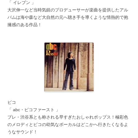
「 イレブン 」
大沢伸一など当時気鋭のプロデューサーが楽曲を提供したアル
バムは海や森など大自然の元へ聴き手を導くような情熱的で抱
擁感のある作品！
ピコ
「 abc・ピコファースト 」
プレ・渋谷系とも称される早すぎたおしゃれポップス！極彩色
のメロディとピコの幼気なボーカルはどこかへ行きたくなるよ
うなサウンド！