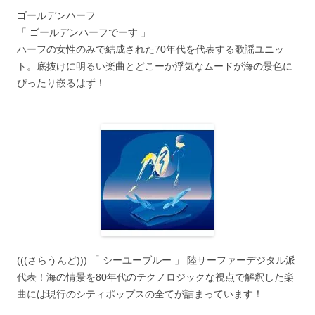
ゴールデンハーフ
「 ゴールデンハーフでーす 」
ハーフの女性のみで結成された70年代を代表する歌謡ユニッ
ト。底抜けに明るい楽曲とどこーか浮気なムードが海の景色に
ぴったり嵌るはず！
(((さらうんど))) 「 シーユーブルー 」 陸サーファーデジタル派
代表！海の情景を80年代のテクノロジックな視点で解釈した楽
曲には現行のシティポップスの全てが詰まっています！