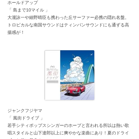
ホールドアップ
「 島まで10マイル 」
大瀧詠一や細野晴臣も携わった丘サーファー必携の隠れ名盤。
トロピカルな南国サウンドはティンパンサウンドにも通ずる高
揚感が！
ジャンクフジヤマ
「 風街ドライブ 」
若手シティポップスシンガーのホープと言われる所以は熱い歌
唱スタイルと山下達郎以上に爽やかな楽曲にあり！夏のドライ