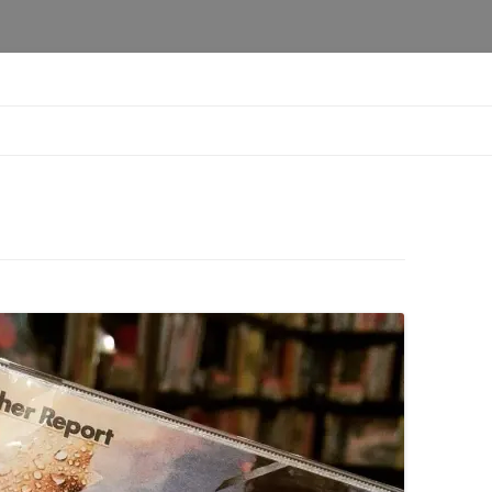
本橋店
コ
ン
テ
ン
ツ
へ
移
動