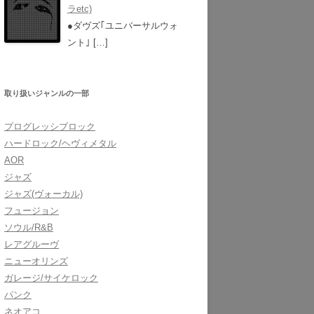
ラetc)
●ダヴズ｢ユニバーサルウォ
ント｣
[…]
取り扱いジャンルの一部
プログレッシブロック
ハードロック/ヘヴィメタル
AOR
ジャズ
ジャズ(ヴォーカル)
フュージョン
ソウル/R&B
レアグルーヴ
ニューオリンズ
ガレージ/サイケロック
パンク
ネオアコ