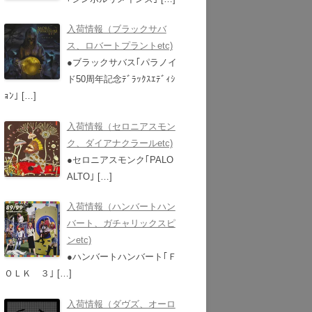
入荷情報（ブラックサバ
ス、ロバートプラントetc)
●ブラックサバス｢パラノイ
ド50周年記念ﾃﾞﾗｯｸｽｴﾃﾞｨｼ
ｮﾝ｣
[…]
入荷情報（セロニアスモン
ク、ダイアナクラールetc)
●セロニアスモンク｢PALO
ALTO｣
[…]
入荷情報（ハンバートハン
バート、ガチャリックスピ
ンetc)
●ハンバートハンバート｢Ｆ
ＯＬＫ ３｣
[…]
入荷情報（ダヴズ、オーロ