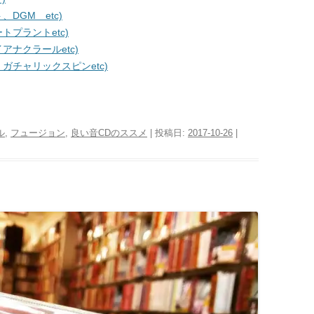
DGM etc)
プラントetc)
ナクラールetc)
チャリックスピンetc)
ル
,
フュージョン
,
良い音CDのススメ
| 投稿日:
2017-10-26
|