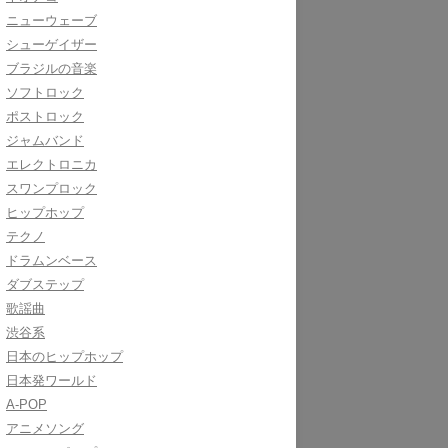
ニューウェーブ
シューゲイザー
ブラジルの音楽
ソフトロック
ポストロック
ジャムバンド
エレクトロニカ
スワンプロック
ヒップホップ
テクノ
ドラムンベース
ダブステップ
歌謡曲
渋谷系
日本のヒップホップ
日本発ワールド
A-POP
アニメソング