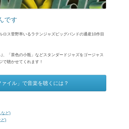
んです
ルロス菅野率いるラテンジャズビッグバンドの通産10作目
も｣、「茶色の小瓶」などスタンダードジャズをゴージャス
ジで聴かせてくれます！
ファイル」で音楽を聴くには？
など)
ど)