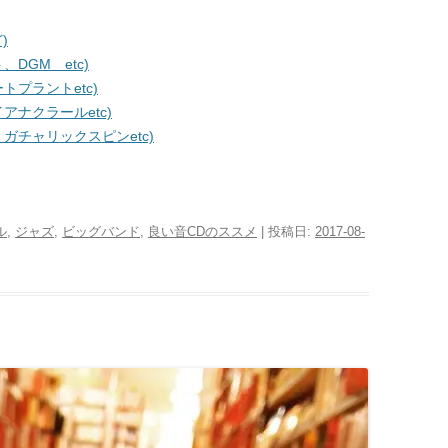
)
DGM etc)
プラントetc)
ナクラールetc)
チャリックスピンetc)
ル
,
ジャズ
,
ビッグバンド
,
良い音CDのススメ
| 投稿日:
2017-08-