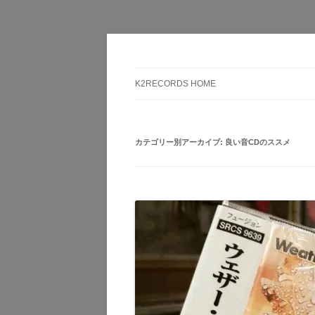
Here is the music you want!
K2RECORDS大阪日
K2RECORDS HOME
カテゴリー別アーカイブ:
良い音CDのススメ