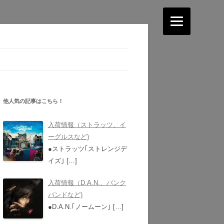
他人気の記事はこちら！
入荷情報（ストラッツ、イ
ーグルスなど)
●ストラッツ｢ストレンジデ
イズ｣
[…]
入荷情報（D.A.N.、バンク
バンドなど)
●D.A.N.｢ノームーン｣
[…]