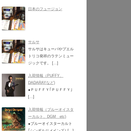
日本のフュージョン
サルサ
サルサはキューバやプエル
トリコ発祥のラテンミュー
ジックです。
[…]
入荷情報（PUFFY、
DADARAYなど)
●ＰＵＦＦＹ｢ＰＵＦＦＹ｣
[…]
入荷情報（ブルーオイスタ
ーカルト、DGM etc)
●ブルーオイスターカルト
｢シンボルリメインズ｣
[…]