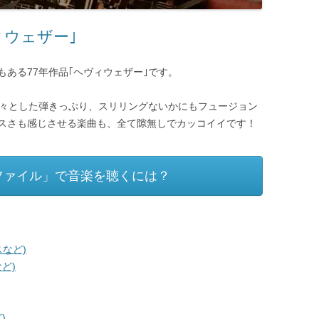
ィウェザー｣
ある77年作品｢ヘヴィウェザー｣です。
堂々とした弾きっぷり、スリリングないかにもフュージョン
スさも感じさせる楽曲も、全て隙無しでカッコイイです！
ファイル」で音楽を聴くには？
など)
ど)
)